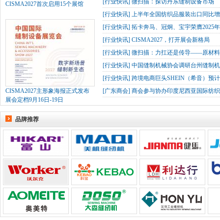
[
行业快讯
]
微扫描：探访丹东缝制设备市场
CISMA2027首次启用15个展馆
[
行业快讯
]
上半年全国纺织品服装出口同比增长
[
行业快讯
]
拓卡奔马、冠炯、宝宇荣膺2025
[
行业快讯
]
CISMA2027，打开展会新格局
[
行业快讯
]
微扫描：力扛还是传导——原材
[
行业快讯
]
中国缝制机械协会调研台州缝制机
[
行业快讯
]
跨境电商巨头SHEIN（希音）预
CISMA2027主形象海报正式发布
[
广东商会
]
商会参与协办印度尼西亚国际纺织
展会定档9月16日-19日
品牌推荐