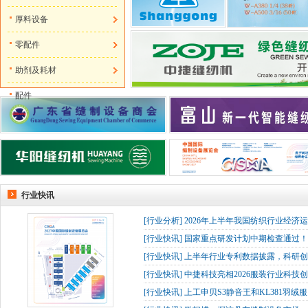
厚料设备
零配件
助剂及耗材
配件
行业快讯
[
行业分析
]
2026年上半年我国纺织行业经济
[
行业快讯
]
国家重点研发计划中期检查通过！杰
[
行业快讯
]
上半年行业专利数据披露，科研创
[
行业快讯
]
中捷科技亮相2026服装行业科技创
[
行业快讯
]
上工申贝S3静音王和KL381羽绒