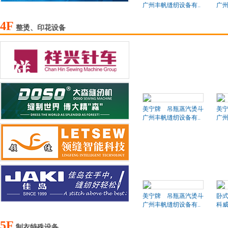
广州丰帆缝纫设备有..
广州
4F
整烫、印花设备
美宁牌 吊瓶蒸汽烫斗
美
广州丰帆缝纫设备有..
广州
美宁牌 吊瓶蒸汽烫斗
卧
广州丰帆缝纫设备有..
科
5F
制衣特殊设备