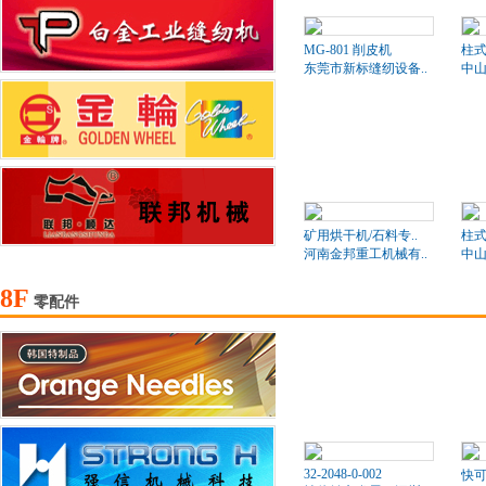
MG-801 削皮机
柱式
东莞市新标缝纫设备..
中山
矿用烘干机/石料专..
柱式
河南金邦重工机械有..
中山
8F
零配件
32-2048-0-002
快可