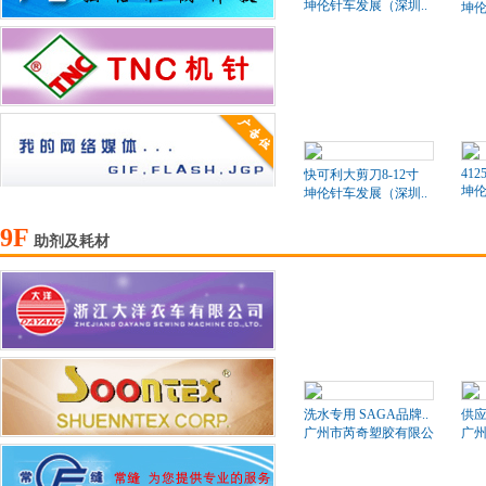
坤伦针车发展（深圳..
坤伦
412
快可利大剪刀8-12寸
坤伦
坤伦针车发展（深圳..
9F
助剂及耗材
洗水专用 SAGA品牌..
供应
广州市芮奇塑胶有限公司
广