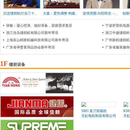
沉淀缝纫机行业三十..
大森：柔性调整 构建..
逆境突围 向阳而生—..
创新
张敏：凝心挖潜、做好准备，迎接需求复苏
宁波舒普机电股
浙江佳岛缝纫机有限公司新年寄语
浙江中捷缝纫科
上海富山精密机械科技有限公司新年寄语
广州新机缝纫机
广东省孕婴童用品协会新年寄语
广东省服装服饰
1F
缝前设备
S883 直刀剪裁机
K8
天虹电机制造有限公司
天