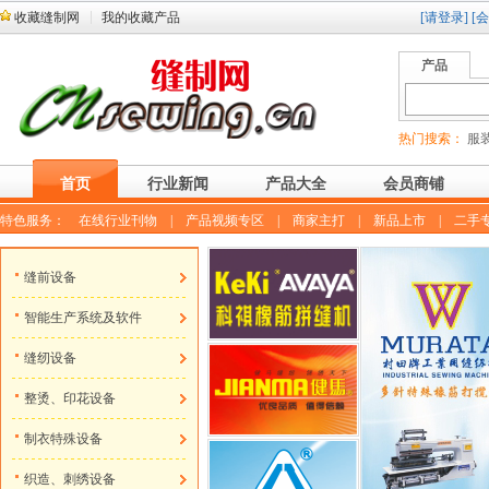
收藏缝制网
我的收藏产品
[请登录]
[
产品
热门搜索：
服装
首页
行业新闻
产品大全
会员商铺
特色服务：
在线行业刊物
|
产品视频专区
|
商家主打
|
新品上市
|
二手
缝前设备
智能生产系统及软件
缝纫设备
整烫、印花设备
制衣特殊设备
织造、刺绣设备