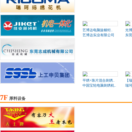
艺博达电脑旋梭绗..
光博
艺博达实业有限公司
东莞
平绣+珠片混合刺绣..
【瑞
中国宝轮电脑刺绣机..
瑞珂
7F
厚料设备