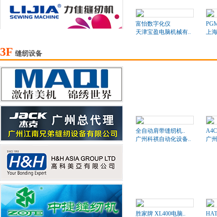
富怡数字化仪
PG
天津宝盈电脑机械有..
上海
3F
缝纫设备
全自动肩带缝纫机..
A4
广州科祺自动化设备..
广州
胜家牌 XL400电脑..
HA