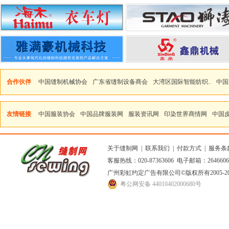
合作伙伴
中国缝制机械协会
广东省缝制设备商会
大湾区国际智能纺织..
中国
友情链接
中国服装协会
中国品牌服装网
服装资讯网
印染世界商情网
中国
关于缝制网
|
联系我们
|
付款方式
|
服务条
客服热线：020-87363606 电子邮箱：264660
广州彩虹约定广告有限公司
©版权所有2005
粤公网安备 44010402000680号