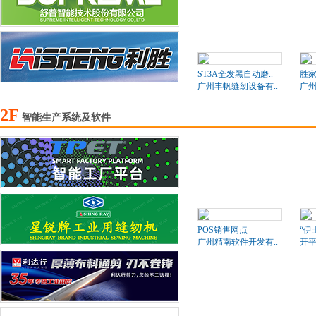
ST3A全发黑自动磨..
胜家
广州丰帆缝纫设备有..
广州
2F
智能生产系统及软件
POS销售网点
“伊
广州精南软件开发有..
开