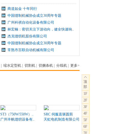
商道如金 十年同行
中国缝制机械协会成立30周年专题
广州科祺自动化设备有限公司
林宏楠：密切关注下游动向，健全快速响..
杰克缝纫机股份有限公司
中国缝制机械协会成立30周年专题
常熟市百联自动机械有限公司
|
缩水定型机
|
切割机
|
切捆条机
|
分线机
|
更多>
顶
部
1F
2F
3F
4F
ST3（750W/550W）..
SRC 伺服直驱圆剪
广州丰帆缝纫设备有..
天虹电机制造有限公司
5F
6F
7F