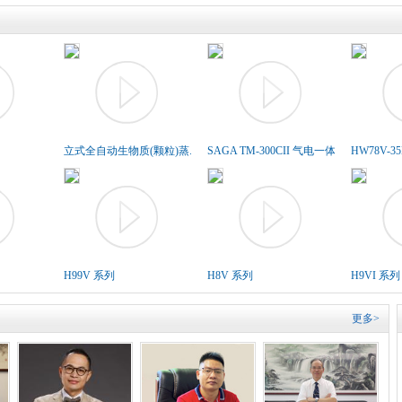
立式全自动生物质(颗粒)蒸..
SAGA TM-300CII 气电一体胶..
HW78V-3
H99V 系列
H8V 系列
H9VI 系列
更多>