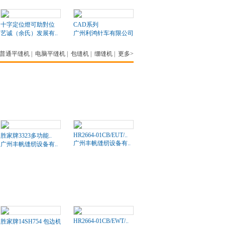
十字定位燈可助對位
CAD系列
艺诚（余氏）发展有..
广州利鸿针车有限公司
普通平缝机
|
电脑平缝机
|
包缝机
|
绷缝机
|
更多>
HR2664-01CB/EUT/..
胜家牌3323多功能..
广州丰帆缝纫设备有..
广州丰帆缝纫设备有..
HR2664-01CB/EWT/..
胜家牌14SH754 包边机