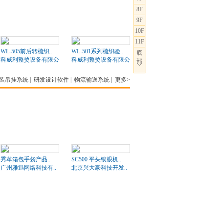
8F
9F
10F
11F
WL-505前后转梳织..
WL-501系列梳织验..
底
科威利整烫设备有限公司
科威利整烫设备有限公司
部
装吊挂系统
|
研发设计软件
|
物流输送系统
|
更多>
秀革箱包手袋产品..
SC500 平头锁眼机..
广州雅迅网络科技有..
北京兴大豪科技开发..