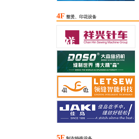
4F
整烫、印花设备
5F
制衣特殊设备