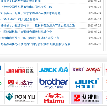
]
微扫描：探访丹东缝制设备市场
2026-07-28
]
上半年全国纺织品服装出口同比增长1.4%
2026-07-24
]
拓卡奔马、冠炯、宝宇荣膺2025年度国家级绿色工厂
2026-07-24
]
CISMA2027，打开展会新格局
2026-07-24
]
微扫描：力扛还是传导——原材料普涨压力下缝企应对之道
2026-07-23
]
中国缝制机械协会调研台州缝制机械企业
2026-07-21
]
跨境电商巨头SHEIN（希音）预计8月港股上市
2026-07-21
]
商会参与协办印度尼西亚国际纺织制衣·鞋机鞋材设备展
2026-07-20