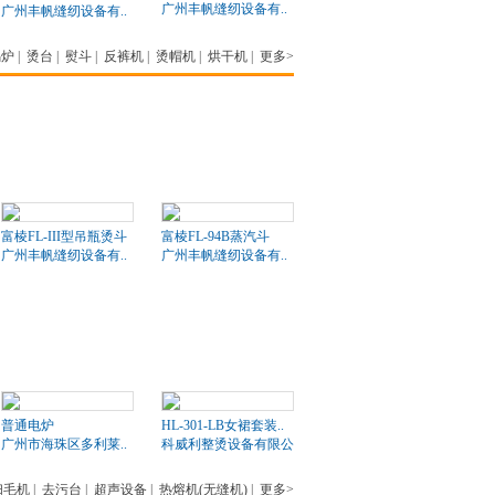
广州丰帆缝纫设备有..
广州丰帆缝纫设备有..
锅炉
|
烫台
|
熨斗
|
反裤机
|
烫帽机
|
烘干机
|
更多>
富棱FL-III型吊瓶烫斗
富棱FL-94B蒸汽斗
广州丰帆缝纫设备有..
广州丰帆缝纫设备有..
普通电炉
HL-301-LB女裙套装..
广州市海珠区多利莱..
科威利整烫设备有限公司
扫毛机
|
去污台
|
超声设备
|
热熔机(无缝机)
|
更多>