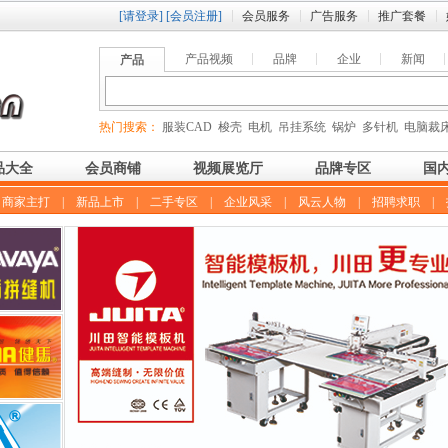
[请登录]
[会员注册]
会员服务
广告服务
推广套餐
产品视频
品牌
企业
新闻
产品
热门搜索：
服装CAD
梭壳
电机
吊挂系统
锅炉
多针机
电脑裁
品大全
会员商铺
视频展览厅
品牌专区
国
|
商家主打
|
新品上市
|
二手专区
|
企业风采
|
风云人物
|
招聘求职
|