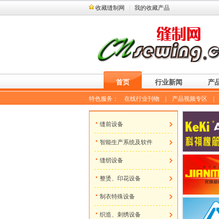
收藏缝制网
我的收藏产品
首页
行业新闻
产
特色服务：
在线行业刊物
|
产品视频专区
缝前设备
智能生产系统及软件
缝纫设备
整烫、印花设备
制衣特殊设备
织造、刺绣设备