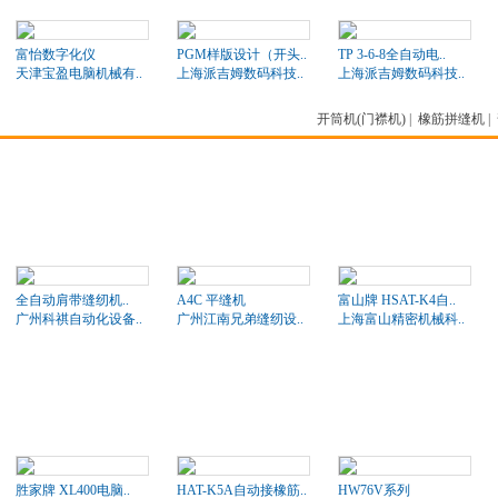
富怡数字化仪
PGM样版设计（开头..
TP 3-6-8全自动电..
天津宝盈电脑机械有..
上海派吉姆数码科技..
上海派吉姆数码科技..
开筒机(门襟机)
|
橡筋拼缝机
|
全自动肩带缝纫机..
A4C 平缝机
富山牌 HSAT-K4自..
广州科祺自动化设备..
广州江南兄弟缝纫设..
上海富山精密机械科..
胜家牌 XL400电脑..
HAT-K5A自动接橡筋..
HW76V系列