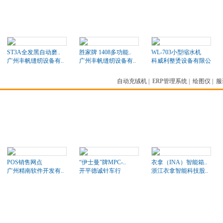
ST3A全发黑自动磨..
胜家牌 1408多功能..
WL-703小型缩水机
广州丰帆缝纫设备有..
广州丰帆缝纫设备有..
科威利整烫设备有限公司
自动充绒机
|
ERP管理系统
|
绘图仪
|
服
POS销售网点
“伊士曼”牌MPC-..
衣拿（INA）智能箱..
广州精南软件开发有..
开平德诚针车行
浙江衣拿智能科技股..