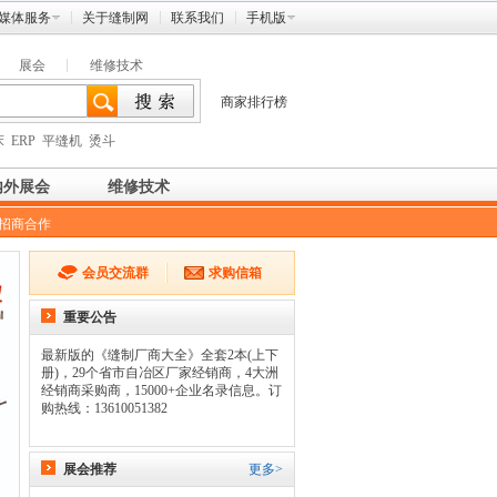
媒体服务
关于缝制网
联系我们
手机版
展会
维修技术
商家排行榜
床
ERP
平缝机
烫斗
内外展会
维修技术
招商合作
会员交流群
求购信箱
重要公告
最新版的《缝制厂商大全》全套2本(上下
册)，29个省市自冶区厂家经销商，4大洲
经销商采购商，15000+企业名录信息。订
购热线：13610051382
展会推荐
更多>