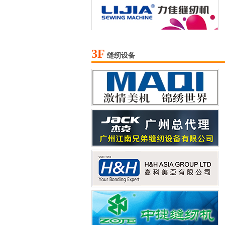
3F
缝纫设备