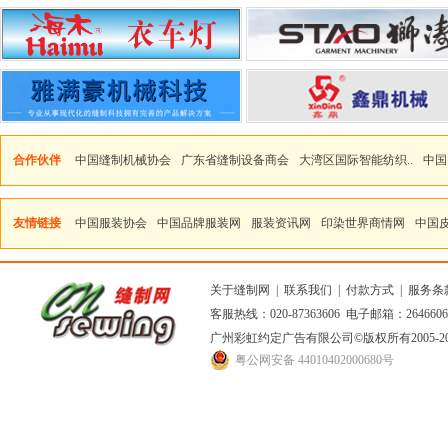
合作伙伴
中国缝制机械协会
广东省缝制设备商会
大湾区国际智能纺织..
中国
友情链接
中国服装协会
中国品牌服装网
服装资讯网
印染世界商情网
中国
关于缝制网
|
联系我们
|
付款方式
|
服务条
客服热线：020-87363606 电子邮箱：264660
广州彩虹约定广告有限公司
©版权所有2005
粤公网安备 44010402000680号