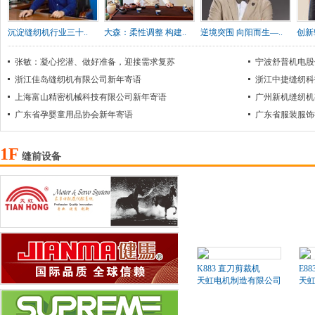
沉淀缝纫机行业三十..
大森：柔性调整 构建..
逆境突围 向阳而生—..
创新
张敏：凝心挖潜、做好准备，迎接需求复苏
宁波舒普机电股
浙江佳岛缝纫机有限公司新年寄语
浙江中捷缝纫科
上海富山精密机械科技有限公司新年寄语
广州新机缝纫机
广东省孕婴童用品协会新年寄语
广东省服装服饰
1F
缝前设备
K883 直刀剪裁机
E8
天虹电机制造有限公司
天