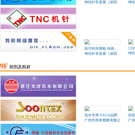
坤伦针车发展（深圳..
坤伦
133
快可利吊牌枪 绿色..
坤伦
坤伦针车发展（深圳..
9F
助剂及耗材
洗水专用 SAGA品牌..
供应
广州市芮奇塑胶有限公司
广