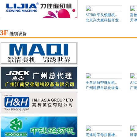
SC500 平头锁眼机..
富
北京兴大豪科技开发..
天津
3F
缝纫设备
全自动肩带缝纫机..
A4
广州科祺自动化设备..
广州
高速对字母拼接橡..
胜家