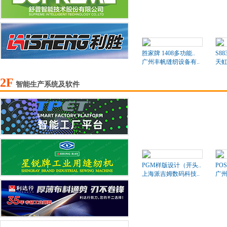
胜家牌 1408多功能..
S8
广州丰帆缝纫设备有..
天
2F
智能生产系统及软件
PGM样版设计（开头..
PO
上海派吉姆数码科技..
广州