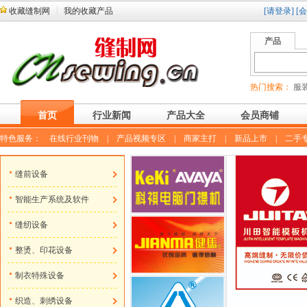
收藏缝制网
我的收藏产品
[请登录]
[
产品
热门搜索：
服装
首页
行业新闻
产品大全
会员商铺
特色服务：
在线行业刊物
|
产品视频专区
|
商家主打
|
新品上市
|
二手
缝前设备
智能生产系统及软件
缝纫设备
整烫、印花设备
制衣特殊设备
织造、刺绣设备