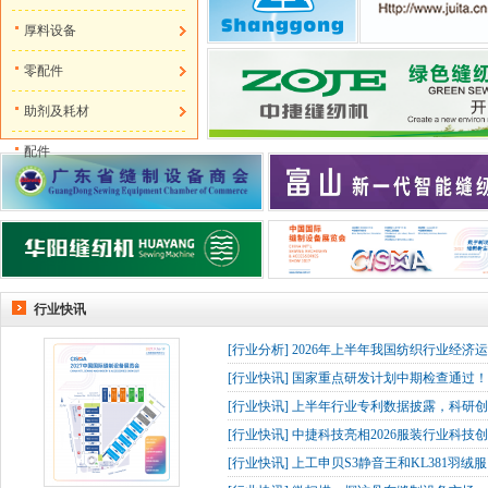
厚料设备
零配件
助剂及耗材
配件
行业快讯
[
行业分析
]
2026年上半年我国纺织行业经济
[
行业快讯
]
国家重点研发计划中期检查通过！杰
[
行业快讯
]
上半年行业专利数据披露，科研创
[
行业快讯
]
中捷科技亮相2026服装行业科技创
[
行业快讯
]
上工申贝S3静音王和KL381羽绒