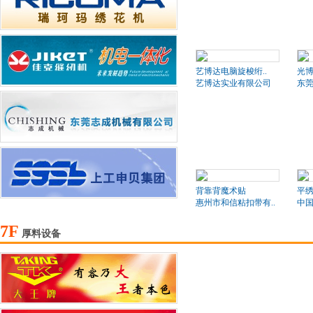
艺博达电脑旋梭绗..
光博
艺博达实业有限公司
东莞
背靠背魔术贴
平绣
惠州市和信粘扣带有..
中国
7F
厚料设备