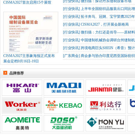
[
行业快讯
]
微扫描：探访丹东缝制设备市场
CISMA2027首次启用15个展馆
[
行业快讯
]
上半年全国纺织品服装出口同比增长
[
行业快讯
]
拓卡奔马、冠炯、宝宇荣膺2025
[
行业快讯
]
CISMA2027，打开展会新格局
[
行业快讯
]
微扫描：力扛还是传导——原材
[
行业快讯
]
中国缝制机械协会调研台州缝制机
[
行业快讯
]
跨境电商巨头SHEIN（希音）预
CISMA2027主形象海报正式发布
[
广东商会
]
商会参与协办印度尼西亚国际纺织
展会定档9月16日-19日
品牌推荐