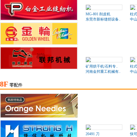
MG-801 削皮机
柱式
东莞市新标缝纫设备..
中山
矿用烘干机/石料专..
柱式
河南金邦重工机械有..
中山
8F
零配件
20491 刀
快可