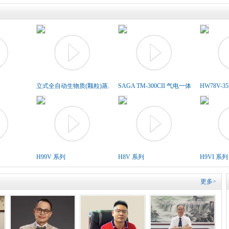
立式全自动生物质(颗粒)蒸..
SAGA TM-300CII 气电一体胶..
HW78V-3
H99V 系列
H8V 系列
H9VI 系列
更多>