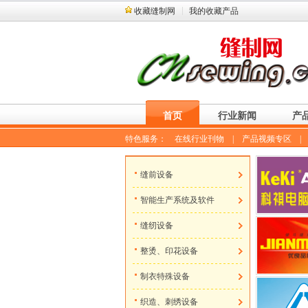
收藏缝制网
我的收藏产品
首页
行业新闻
产
特色服务：
在线行业刊物
|
产品视频专区
缝前设备
智能生产系统及软件
缝纫设备
整烫、印花设备
制衣特殊设备
织造、刺绣设备