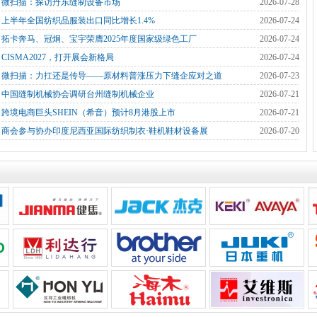
]
微扫描：探访丹东缝制设备市场
2026-07-28
]
上半年全国纺织品服装出口同比增长1.4%
2026-07-24
]
拓卡奔马、冠炯、宝宇荣膺2025年度国家级绿色工厂
2026-07-24
]
CISMA2027，打开展会新格局
2026-07-24
]
微扫描：力扛还是传导——原材料普涨压力下缝企应对之道
2026-07-23
]
中国缝制机械协会调研台州缝制机械企业
2026-07-21
]
跨境电商巨头SHEIN（希音）预计8月港股上市
2026-07-21
]
商会参与协办印度尼西亚国际纺织制衣·鞋机鞋材设备展
2026-07-20