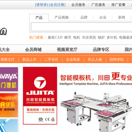
[请登录]
[会员注册]
会员服务
广告服务
推广套餐
产品视频
品牌
企业
新闻
产品
热门搜索：
服装CAD
梭壳
电机
吊挂系统
锅炉
多针机
电脑裁
品大全
会员商铺
视频展览厅
品牌专区
国
|
商家主打
|
新品上市
|
二手专区
|
企业风采
|
风云人物
|
招聘求职
|