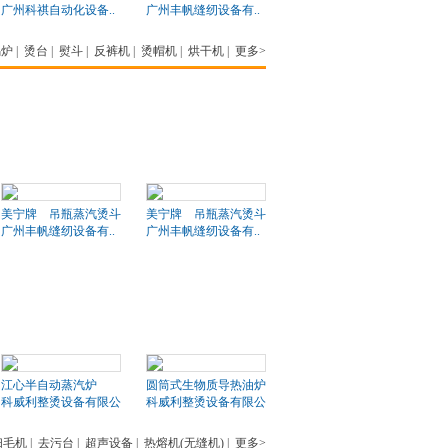
广州科祺自动化设备..
广州丰帆缝纫设备有..
锅炉
|
烫台
|
熨斗
|
反裤机
|
烫帽机
|
烘干机
|
更多>
美宁牌 吊瓶蒸汽烫斗
美宁牌 吊瓶蒸汽烫斗
广州丰帆缝纫设备有..
广州丰帆缝纫设备有..
江心半自动蒸汽炉
圆筒式生物质导热油炉
科威利整烫设备有限公司
科威利整烫设备有限公司
扫毛机
|
去污台
|
超声设备
|
热熔机(无缝机)
|
更多>