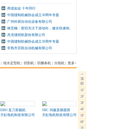
商道如金 十年同行
中国缝制机械协会成立30周年专题
广州科祺自动化设备有限公司
林宏楠：密切关注下游动向，健全快速响..
杰克缝纫机股份有限公司
中国缝制机械协会成立30周年专题
常熟市百联自动机械有限公司
|
缩水定型机
|
切割机
|
切捆条机
|
分线机
|
更多>
顶
部
1F
2F
3F
4F
E883 直刀剪裁机
SRC 伺服直驱圆剪
天虹电机制造有限公司
天虹电机制造有限公司
5F
6F
7F