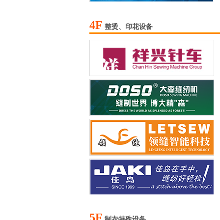
4F
整烫、印花设备
5F
制衣特殊设备