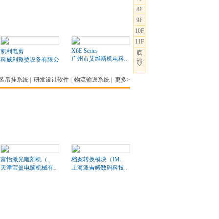
8F
9F
10F
11F
X6E Series
凯利电剪
底
广州市艾维斯机电科..
科威利整烫设备有限公司
部
装吊挂系统
|
研发设计软件
|
物流输送系统
|
更多>
富怡激光雕刻机（..
档案转换模块（IM..
天津宝盈电脑机械有..
上海派吉姆数码科技..