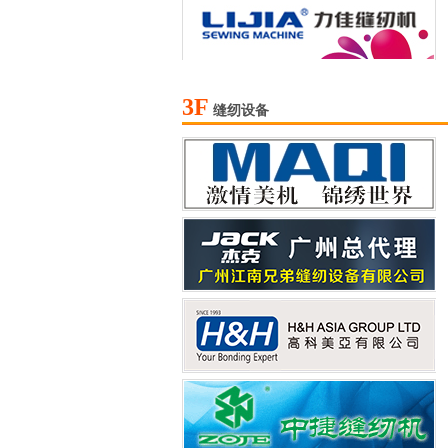
3F
缝纫设备