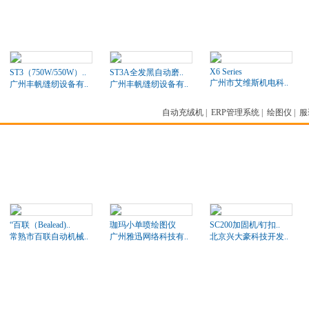
X6 Series
ST3（750W/550W）..
ST3A全发黑自动磨..
广州市艾维斯机电科..
广州丰帆缝纫设备有..
广州丰帆缝纫设备有..
自动充绒机
|
ERP管理系统
|
绘图仪
|
服
“百联（Bealead)..
珈玛小单喷绘图仪
SC200加固机/钉扣..
常熟市百联自动机械..
广州雅迅网络科技有..
北京兴大豪科技开发..