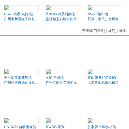
F1-NP喷墨(点阵)智..
和鹰HY-R系列数控..
NS-52 拉布機
广州市新雳电子科技..
宿迁搜盈4s销售技术..
艺诚（余氏）发展有..
开筒机(门襟机)
|
橡筋拼缝机
|
全自动肩带缝纫机..
A4C 平缝机
富山牌 HSAT-K4自..
广州科祺自动化设备..
广州江南兄弟缝纫设..
上海富山精密机械科..
HAT-K5A自动接橡筋..
HW78V系列
胜家牌 9960多功能..