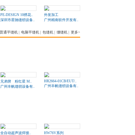
PE-DESIGN 10绣花..
外发加工
深圳市星驰缝纫设备..
广州精南软件开发有..
普通平缝机
|
电脑平缝机
|
包缝机
|
绷缝机
|
更多>
HR2664-01CB/EUT/..
兄弟牌 粉红星 M..
广州丰帆缝纫设备有..
广州丰帆缝纫设备有..
全自动超声波焊接..
HW76V系列