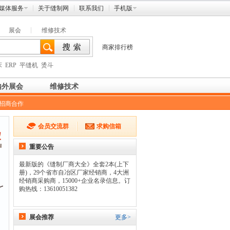
媒体服务
关于缝制网
联系我们
手机版
展会
维修技术
商家排行榜
床
ERP
平缝机
烫斗
内外展会
维修技术
招商合作
会员交流群
求购信箱
重要公告
最新版的《缝制厂商大全》全套2本(上下
册)，29个省市自冶区厂家经销商，4大洲
经销商采购商，15000+企业名录信息。订
购热线：13610051382
展会推荐
更多>