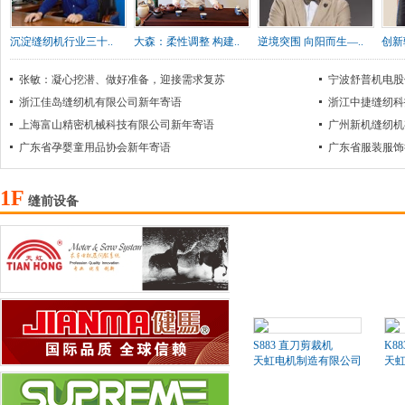
沉淀缝纫机行业三十..
大森：柔性调整 构建..
逆境突围 向阳而生—..
创新
张敏：凝心挖潜、做好准备，迎接需求复苏
宁波舒普机电股
浙江佳岛缝纫机有限公司新年寄语
浙江中捷缝纫科
上海富山精密机械科技有限公司新年寄语
广州新机缝纫机
广东省孕婴童用品协会新年寄语
广东省服装服饰
1F
缝前设备
S883 直刀剪裁机
K8
天虹电机制造有限公司
天