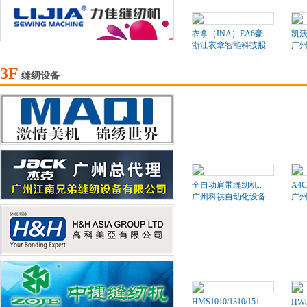
衣拿（INA）EA6豪..
凯沃
浙江衣拿智能科技股..
广州
3F
缝纫设备
全自动肩带缝纫机..
A4
广州科祺自动化设备..
广州
HMS1010/1310/151..
HW