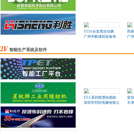
ST3A全发黑自动磨..
胜家
广州丰帆缝纫设备有..
广州
2F
智能生产系统及软件
ET-C系列喷墨绘图机
富怡
深圳市邦臣电脑有限公司
天津