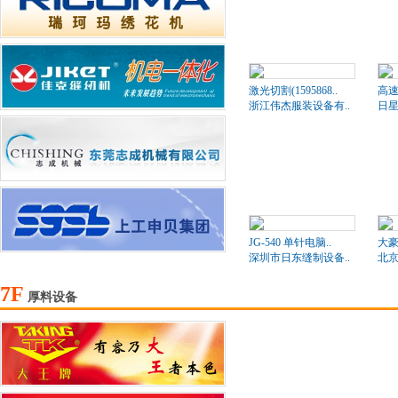
激光切割(1595868..
高速
浙江伟杰服装设备有..
日星
JG-540 单针电脑..
大豪
深圳市日东缝制设备..
北京
7F
厚料设备