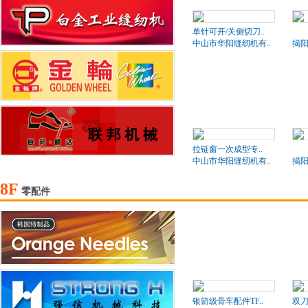
单针可开/关侧切刀..
BD
中山市华阳缝纫机有..
揭阳
拉链窗一次成型专..
BD
中山市华阳缝纫机有..
揭阳
8F
零配件
银箭级骨车配件TF..
双