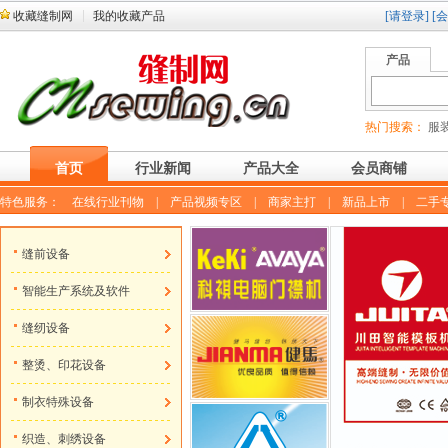
收藏缝制网
我的收藏产品
[请登录]
[
产品
热门搜索：
服装
首页
行业新闻
产品大全
会员商铺
特色服务：
在线行业刊物
|
产品视频专区
|
商家主打
|
新品上市
|
二手
缝前设备
智能生产系统及软件
缝纫设备
整烫、印花设备
制衣特殊设备
织造、刺绣设备