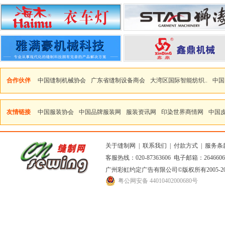
合作伙伴
中国缝制机械协会
广东省缝制设备商会
大湾区国际智能纺织..
中国
友情链接
中国服装协会
中国品牌服装网
服装资讯网
印染世界商情网
中国
关于缝制网
|
联系我们
|
付款方式
|
服务条
客服热线：020-87363606 电子邮箱：264660
广州彩虹约定广告有限公司
©版权所有2005
粤公网安备 44010402000680号