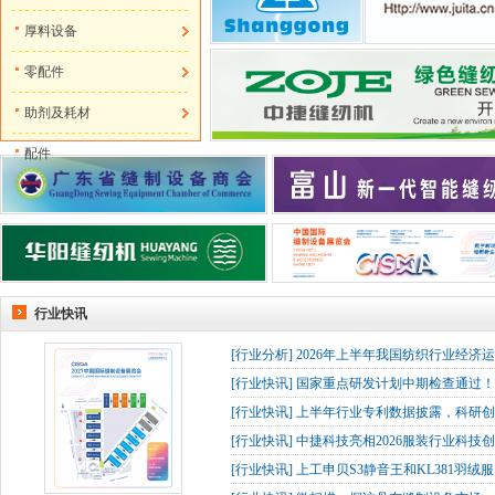
厚料设备
零配件
助剂及耗材
配件
行业快讯
[
行业分析
]
2026年上半年我国纺织行业经济
[
行业快讯
]
国家重点研发计划中期检查通过！杰
[
行业快讯
]
上半年行业专利数据披露，科研创
[
行业快讯
]
中捷科技亮相2026服装行业科技创
[
行业快讯
]
上工申贝S3静音王和KL381羽绒