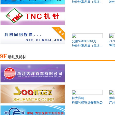
坤伦针车发展（深圳..
坤伦
212
兄弟S20897-001刀
坤伦
坤伦针车发展（深圳..
9F
助剂及耗材
特大风机
供
科威利整烫设备有限公司
广