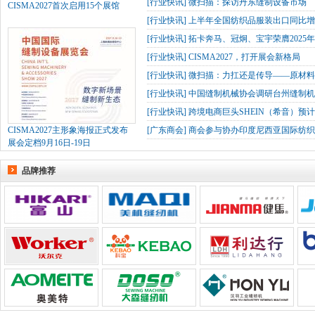
[
行业快讯
]
微扫描：探访丹东缝制设备市场
CISMA2027首次启用15个展馆
[
行业快讯
]
上半年全国纺织品服装出口同比增长
[
行业快讯
]
拓卡奔马、冠炯、宝宇荣膺2025
[
行业快讯
]
CISMA2027，打开展会新格局
[
行业快讯
]
微扫描：力扛还是传导——原材
[
行业快讯
]
中国缝制机械协会调研台州缝制机
[
行业快讯
]
跨境电商巨头SHEIN（希音）预
CISMA2027主形象海报正式发布
[
广东商会
]
商会参与协办印度尼西亚国际纺织
展会定档9月16日-19日
品牌推荐