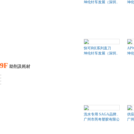
坤伦针车发展（深圳..
坤伦
快可利E系列直刀
APW
坤伦针车发展（深圳..
坤伦
9F
助剂及耗材
洗水专用 SAGA品牌..
供应
广州市芮奇塑胶有限公司
广