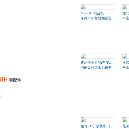
MG-801 削皮机
柱式
东莞市新标缝纫设备..
中山
矿用烘干机/石料专..
柱式
河南金邦重工机械有..
中山
8F
零配件
祖奇232开袋机中刀..
兄弟