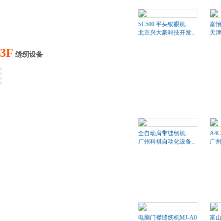
SC500 平头锁眼机..
富
北京兴大豪科技开发..
天津
3F
缝纫设备
全自动肩带缝纫机..
A4
广州科祺自动化设备..
广州
电脑门襟缝纫机MJ-A02
富山