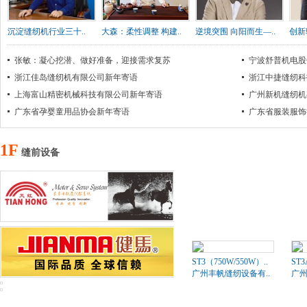
沉淀缝纫机行业三十..
大森：柔性调整 构建..
逆境突围 向阳而生—..
创新
张敏：凝心挖潜、做好准备，迎接需求复苏
宁波舒普机电股
浙江佳岛缝纫机有限公司新年寄语
浙江中捷缝纫科
上海富山精密机械科技有限公司新年寄语
广州新机缝纫机
广东省孕婴童用品协会新年寄语
广东省服装服饰
1F
缝前设备
ST3（750W/550W）..
ST
广州丰帆缝纫设备有..
广州