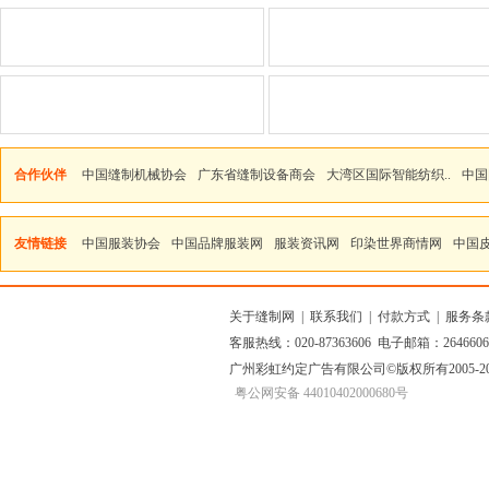
合作伙伴
中国缝制机械协会
广东省缝制设备商会
大湾区国际智能纺织..
中国
友情链接
中国服装协会
中国品牌服装网
服装资讯网
印染世界商情网
中国
关于缝制网
|
联系我们
|
付款方式
|
服务条
客服热线：020-87363606 电子邮箱：264660
广州彩虹约定广告有限公司
©版权所有2005
粤公网安备 44010402000680号