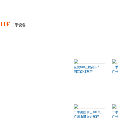
11F
二手设备
金轮810立柱高头车
二
闽江南针车行
广
二手美国利士101凤..
二手
广州市顺兴针车行
广