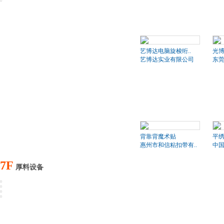
艺博达电脑旋梭绗..
光博
艺博达实业有限公司
东莞
背靠背魔术贴
平绣
惠州市和信粘扣带有..
中国
7F
厚料设备