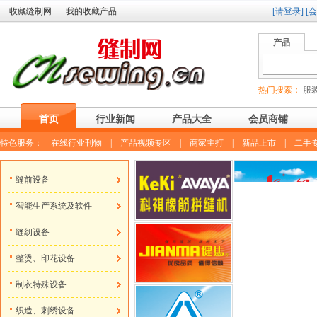
收藏缝制网
我的收藏产品
[请登录]
[
产品
热门搜索：
服装
首页
行业新闻
产品大全
会员商铺
特色服务：
在线行业刊物
|
产品视频专区
|
商家主打
|
新品上市
|
二手
缝前设备
智能生产系统及软件
缝纫设备
整烫、印花设备
制衣特殊设备
织造、刺绣设备