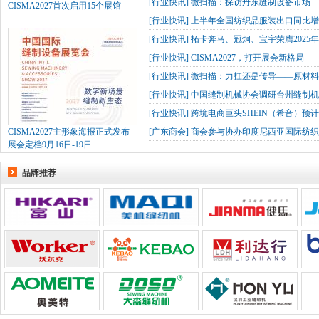
[
行业快讯
]
微扫描：探访丹东缝制设备市场
CISMA2027首次启用15个展馆
[
行业快讯
]
上半年全国纺织品服装出口同比增长
[
行业快讯
]
拓卡奔马、冠炯、宝宇荣膺2025
[
行业快讯
]
CISMA2027，打开展会新格局
[
行业快讯
]
微扫描：力扛还是传导——原材
[
行业快讯
]
中国缝制机械协会调研台州缝制机
[
行业快讯
]
跨境电商巨头SHEIN（希音）预
CISMA2027主形象海报正式发布
[
广东商会
]
商会参与协办印度尼西亚国际纺织
展会定档9月16日-19日
品牌推荐