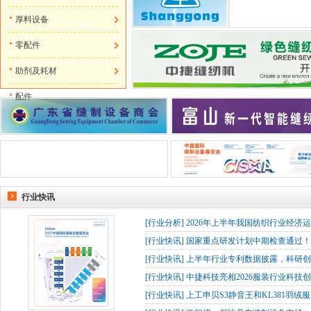
厚料设备
零配件
助剂及耗材
配件
行业快讯
[
行业分析
]
2026年上半年我国纺织行业经济
[
行业快讯
]
国家重点研发计划中期检查通过！杰
[
行业快讯
]
上半年行业专利数据披露，科研创
[
行业快讯
]
中捷科技亮相2026服装行业科技创
[
行业快讯
]
上工申贝S3静音王和KL381羽绒