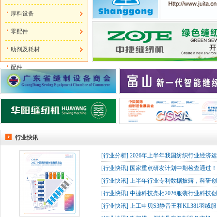
厚料设备
零配件
助剂及耗材
配件
行业快讯
[
行业分析
]
2026年上半年我国纺织行业经济
[
行业快讯
]
国家重点研发计划中期检查通过！杰
[
行业快讯
]
上半年行业专利数据披露，科研创
[
行业快讯
]
中捷科技亮相2026服装行业科技创
[
行业快讯
]
上工申贝S3静音王和KL381羽绒