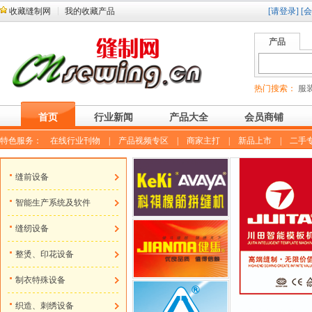
收藏缝制网
我的收藏产品
[请登录]
[
产品
热门搜索：
服装
首页
行业新闻
产品大全
会员商铺
特色服务：
在线行业刊物
|
产品视频专区
|
商家主打
|
新品上市
|
二手
缝前设备
智能生产系统及软件
缝纫设备
整烫、印花设备
制衣特殊设备
织造、刺绣设备