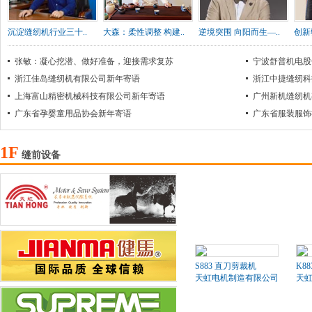
沉淀缝纫机行业三十..
大森：柔性调整 构建..
逆境突围 向阳而生—..
创新
张敏：凝心挖潜、做好准备，迎接需求复苏
宁波舒普机电股
浙江佳岛缝纫机有限公司新年寄语
浙江中捷缝纫科
上海富山精密机械科技有限公司新年寄语
广州新机缝纫机
广东省孕婴童用品协会新年寄语
广东省服装服饰
1F
缝前设备
S883 直刀剪裁机
K8
天虹电机制造有限公司
天