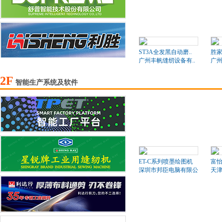
ST3A全发黑自动磨..
胜家
广州丰帆缝纫设备有..
广州
2F
智能生产系统及软件
ET-C系列喷墨绘图机
富怡
深圳市邦臣电脑有限公司
天津