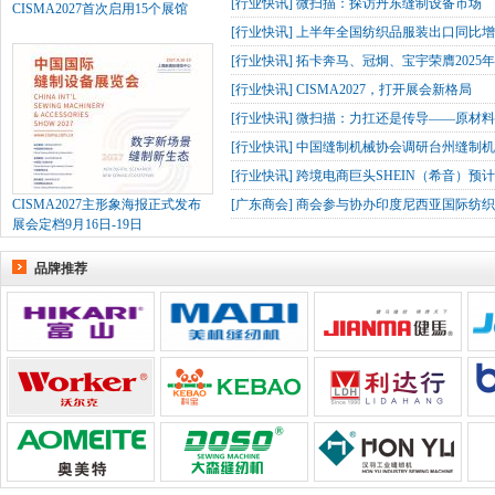
[
行业快讯
]
微扫描：探访丹东缝制设备市场
CISMA2027首次启用15个展馆
[
行业快讯
]
上半年全国纺织品服装出口同比增长
[
行业快讯
]
拓卡奔马、冠炯、宝宇荣膺2025
[
行业快讯
]
CISMA2027，打开展会新格局
[
行业快讯
]
微扫描：力扛还是传导——原材
[
行业快讯
]
中国缝制机械协会调研台州缝制机
[
行业快讯
]
跨境电商巨头SHEIN（希音）预
CISMA2027主形象海报正式发布
[
广东商会
]
商会参与协办印度尼西亚国际纺织
展会定档9月16日-19日
品牌推荐