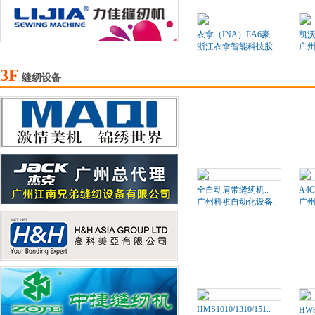
衣拿（INA）EA6豪..
凯沃
浙江衣拿智能科技股..
广州
3F
缝纫设备
全自动肩带缝纫机..
A4
广州科祺自动化设备..
广州
HMS1010/1310/151..
HW