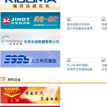
激光切割(1595868..
高速
浙江伟杰服装设备有..
日星
JG-540 单针电脑..
大豪
深圳市日东缝制设备..
北京
7F
厚料设备