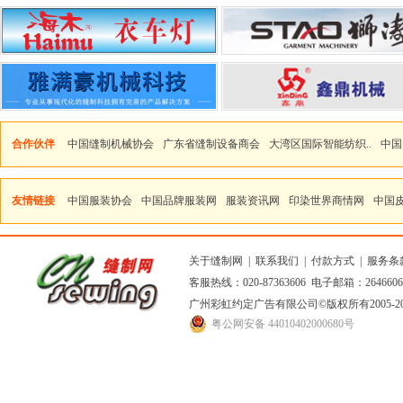
合作伙伴
中国缝制机械协会
广东省缝制设备商会
大湾区国际智能纺织..
中国
友情链接
中国服装协会
中国品牌服装网
服装资讯网
印染世界商情网
中国
关于缝制网
|
联系我们
|
付款方式
|
服务条
客服热线：020-87363606 电子邮箱：264660
广州彩虹约定广告有限公司
©版权所有2005
粤公网安备 44010402000680号