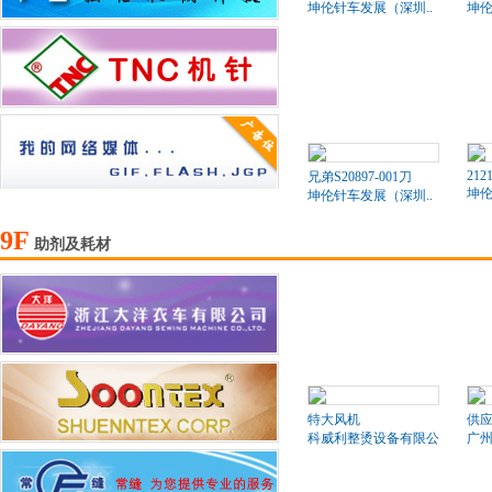
坤伦针车发展（深圳..
坤伦
212
兄弟S20897-001刀
坤伦
坤伦针车发展（深圳..
9F
助剂及耗材
特大风机
供
科威利整烫设备有限公司
广