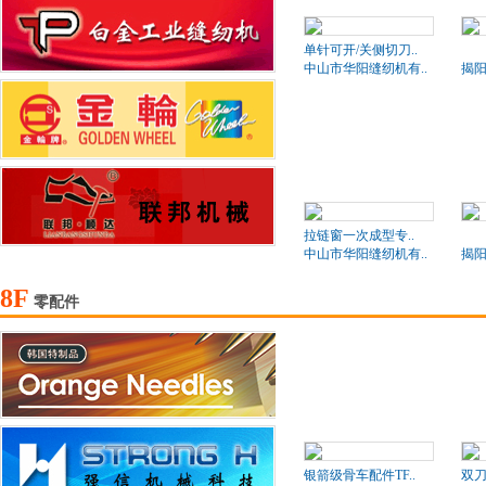
单针可开/关侧切刀..
BD
中山市华阳缝纫机有..
揭阳
拉链窗一次成型专..
BD
中山市华阳缝纫机有..
揭阳
8F
零配件
银箭级骨车配件TF..
双