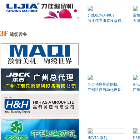
分线机(WJ-40C)
富
浙江伟杰服装设备有..
天津
3F
缝纫设备
全自动肩带缝纫机..
A4
广州科祺自动化设备..
广州
H9VIA 系列
HM