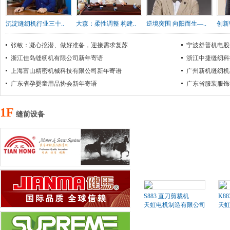
沉淀缝纫机行业三十..
大森：柔性调整 构建..
逆境突围 向阳而生—..
创新
张敏：凝心挖潜、做好准备，迎接需求复苏
宁波舒普机电股
浙江佳岛缝纫机有限公司新年寄语
浙江中捷缝纫科
上海富山精密机械科技有限公司新年寄语
广州新机缝纫机
广东省孕婴童用品协会新年寄语
广东省服装服饰
1F
缝前设备
S883 直刀剪裁机
K8
天虹电机制造有限公司
天