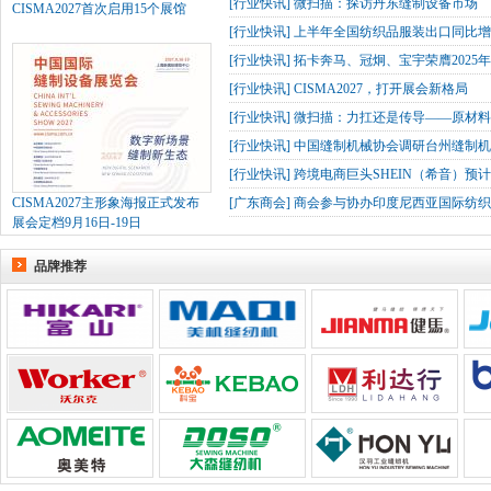
[
行业快讯
]
微扫描：探访丹东缝制设备市场
CISMA2027首次启用15个展馆
[
行业快讯
]
上半年全国纺织品服装出口同比增长
[
行业快讯
]
拓卡奔马、冠炯、宝宇荣膺2025
[
行业快讯
]
CISMA2027，打开展会新格局
[
行业快讯
]
微扫描：力扛还是传导——原材
[
行业快讯
]
中国缝制机械协会调研台州缝制机
[
行业快讯
]
跨境电商巨头SHEIN（希音）预
CISMA2027主形象海报正式发布
[
广东商会
]
商会参与协办印度尼西亚国际纺织
展会定档9月16日-19日
品牌推荐