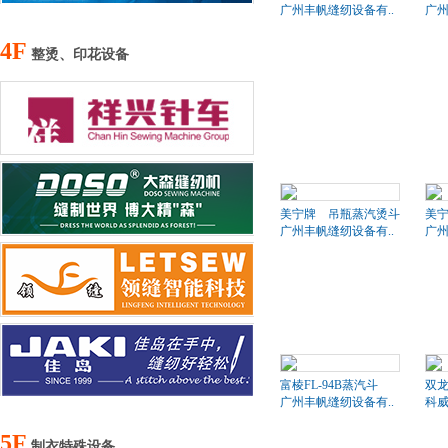
广州丰帆缝纫设备有..
广州
4F
整烫、印花设备
美宁牌 吊瓶蒸汽烫斗
美
广州丰帆缝纫设备有..
广州
富棱FL-94B蒸汽斗
双
广州丰帆缝纫设备有..
科
5F
制衣特殊设备