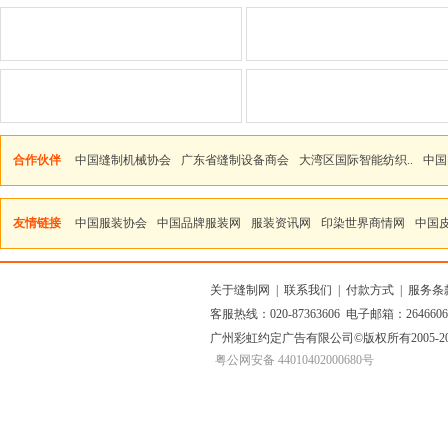
合作伙伴
中国缝制机械协会
广东省缝制设备商会
大湾区国际智能纺织..
中国
友情链接
中国服装协会
中国品牌服装网
服装资讯网
印染世界商情网
中国
关于缝制网
|
联系我们
|
付款方式
|
服务条
客服热线：020-87363606 电子邮箱：264660
广州彩虹约定广告有限公司
©版权所有2005
粤公网安备 44010402000680号