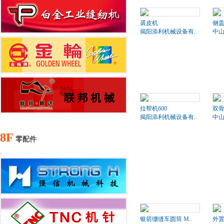
裘皮机
侧盖
揭阳添利机械设备有..
中山
拉帮机600
双骨
揭阳添利机械设备有..
中山
8F
零配件
银箭绷缝车圆筒 M..
外