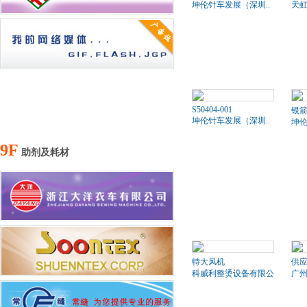
坤伦针车发展（深圳..
天
S50404-001
银箭
坤伦针车发展（深圳..
坤伦
9F
助剂及耗材
特大风机
供应
科威利整烫设备有限公司
广