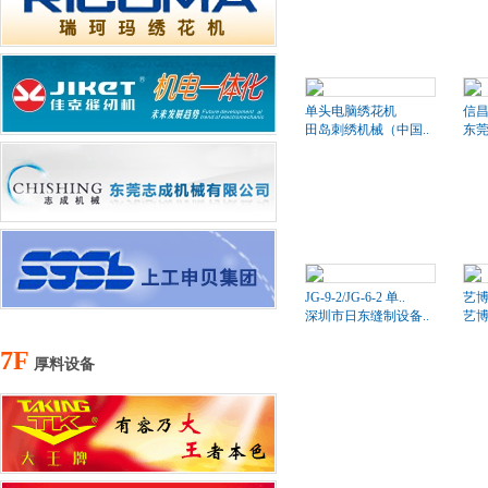
单头电脑绣花机
信昌
田岛刺绣机械（中国..
东莞
JG-9-2/JG-6-2 单..
艺博
深圳市日东缝制设备..
艺
7F
厚料设备