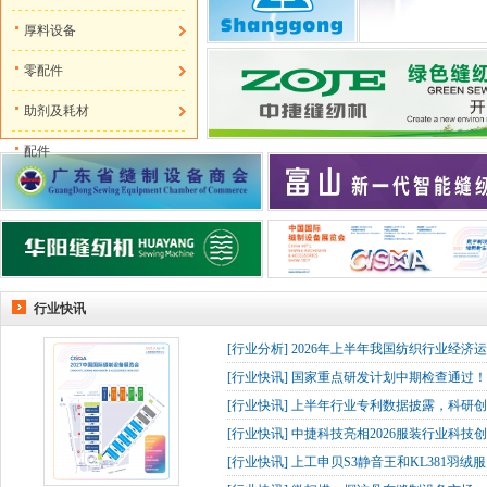
厚料设备
零配件
助剂及耗材
配件
行业快讯
[
行业分析
]
2026年上半年我国纺织行业经济
[
行业快讯
]
国家重点研发计划中期检查通过！杰
[
行业快讯
]
上半年行业专利数据披露，科研创
[
行业快讯
]
中捷科技亮相2026服装行业科技创
[
行业快讯
]
上工申贝S3静音王和KL381羽绒