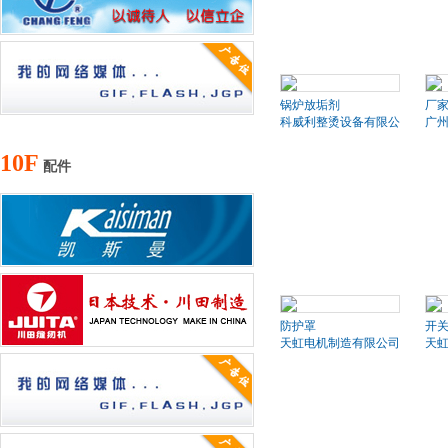
锅炉放垢剂
厂
科威利整烫设备有限公司
广
10F
配件
防护罩
开
天虹电机制造有限公司
天