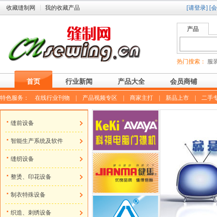
收藏缝制网
我的收藏产品
[请登录]
[
产品
热门搜索：
服装
首页
行业新闻
产品大全
会员商铺
特色服务：
在线行业刊物
|
产品视频专区
|
商家主打
|
新品上市
|
二手
缝前设备
智能生产系统及软件
缝纫设备
整烫、印花设备
制衣特殊设备
织造、刺绣设备