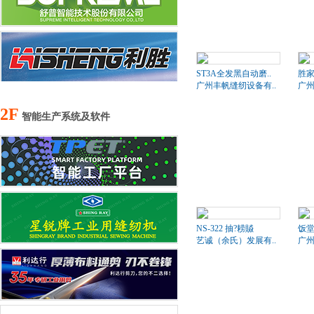
ST3A全发黑自动磨..
胜家
广州丰帆缝纫设备有..
广州
2F
智能生产系统及软件
NS-322 抽?耢贆
饭
艺诚（余氏）发展有..
广州