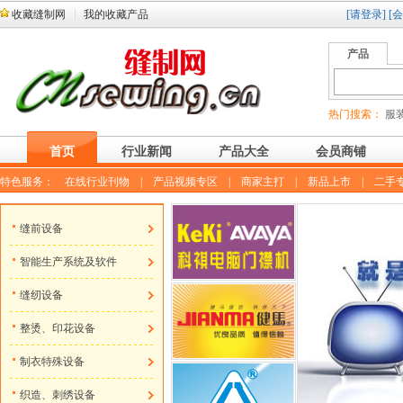
收藏缝制网
我的收藏产品
[请登录]
[
产品
热门搜索：
服装
首页
行业新闻
产品大全
会员商铺
特色服务：
在线行业刊物
|
产品视频专区
|
商家主打
|
新品上市
|
二手
缝前设备
智能生产系统及软件
缝纫设备
整烫、印花设备
制衣特殊设备
织造、刺绣设备