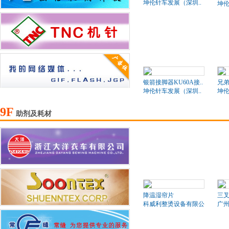
坤伦针车发展（深圳..
坤伦
银箭接脚器KU60A接..
兄弟
坤伦针车发展（深圳..
坤伦
9F
助剂及耗材
降温湿帘片
三叉
科威利整烫设备有限公司
广