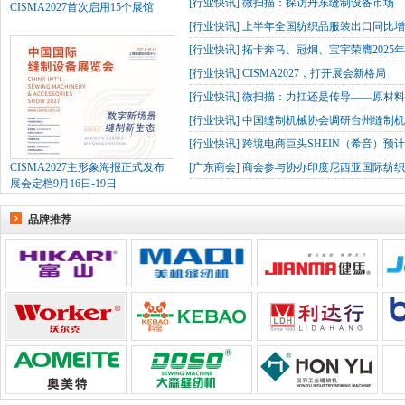
[
行业快讯
]
微扫描：探访丹东缝制设备市场
CISMA2027首次启用15个展馆
[
行业快讯
]
上半年全国纺织品服装出口同比增长
[
行业快讯
]
拓卡奔马、冠炯、宝宇荣膺2025
[
行业快讯
]
CISMA2027，打开展会新格局
[
行业快讯
]
微扫描：力扛还是传导——原材
[
行业快讯
]
中国缝制机械协会调研台州缝制机
[
行业快讯
]
跨境电商巨头SHEIN（希音）预
CISMA2027主形象海报正式发布
[
广东商会
]
商会参与协办印度尼西亚国际纺织
展会定档9月16日-19日
品牌推荐