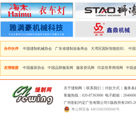
合作伙伴
中国缝制机械协会
广东省缝制设备商会
大湾区国际智能纺织..
中国
友情链接
中国服装协会
中国品牌服装网
服装资讯网
印染世界商情网
中国
关于缝制网
|
联系我们
|
付款方式
|
服务条
客服热线：020-87363606 电子邮箱：264660
广州彩虹约定广告有限公司
©版权所有2005
粤公网安备 44010402000680号