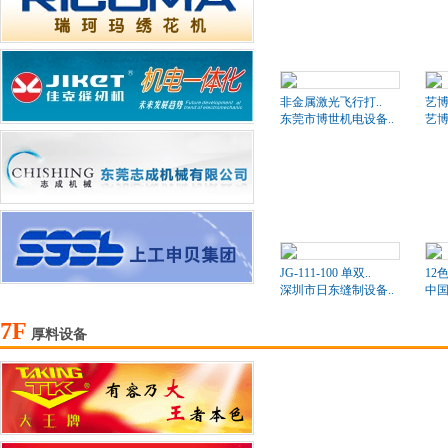
非金属激光飞行打..
艺
东莞市博世机电设备..
艺
JG-111-100 单双..
12
深圳市日东缝制设备..
中国
7F
厚料设备