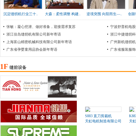
沉淀缝纫机行业三十..
大森：柔性调整 构建..
逆境突围 向阳而生—..
创新
张敏：凝心挖潜、做好准备，迎接需求复苏
宁波舒普机电股
浙江佳岛缝纫机有限公司新年寄语
浙江中捷缝纫科
上海富山精密机械科技有限公司新年寄语
广州新机缝纫机
广东省孕婴童用品协会新年寄语
广东省服装服饰
1F
缝前设备
S883 直刀剪裁机
K8
天虹电机制造有限公司
天