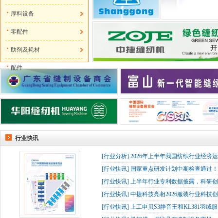
厚料设备
零配件
助剂及耗材
配件
行业快讯
[
行业分析
]
2026年上半年我国纺织行业经济
[
行业快讯
]
国家重点研发计划中期检查通过！杰
[
行业快讯
]
上半年行业专利数据披露，科研创
[
行业快讯
]
中捷科技亮相2026服装行业科技创
[
行业快讯
]
上工申贝S3静音王和KL381羽绒