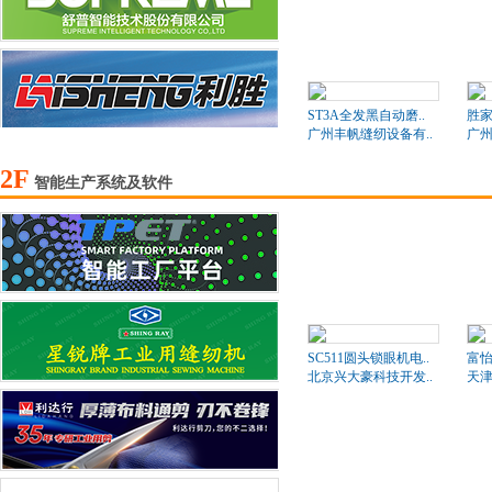
ST3A全发黑自动磨..
胜家
广州丰帆缝纫设备有..
广州
2F
智能生产系统及软件
SC511圆头锁眼机电..
富
北京兴大豪科技开发..
天津