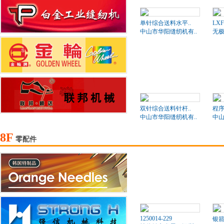
单针综合送料水平..
LXF
中山市华阳缝纫机有..
无
双针综合送料针杆..
程序
中山市华阳缝纫机有..
中山
8F
零配件
1250014-229
银箭