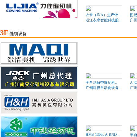
衣拿（INA）生产计..
图易
浙江衣拿智能科技股..
广州
3F
缝纫设备
全自动肩带缝纫机..
A4
广州科祺自动化设备..
广州
HMS-13095 A-RND ..
半自