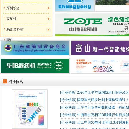
厚料设备
零配件
助剂及耗材
配件
行业快讯
[
行业分析
]
2026年上半年我国纺织行业经济
[
行业快讯
]
国家重点研发计划中期检查通过！杰
[
行业快讯
]
上半年行业专利数据披露，科研创
[
行业快讯
]
中捷科技亮相2026服装行业科技创
[
行业快讯
]
上工申贝S3静音王和KL381羽绒