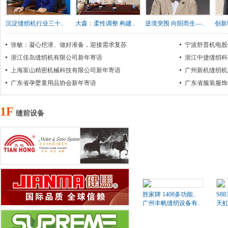
沉淀缝纫机行业三十..
大森：柔性调整 构建..
逆境突围 向阳而生—..
创新
张敏：凝心挖潜、做好准备，迎接需求复苏
宁波舒普机电股
浙江佳岛缝纫机有限公司新年寄语
浙江中捷缝纫科
上海富山精密机械科技有限公司新年寄语
广州新机缝纫机
广东省孕婴童用品协会新年寄语
广东省服装服饰
1F
缝前设备
胜家牌 1408多功能..
S8
广州丰帆缝纫设备有..
天