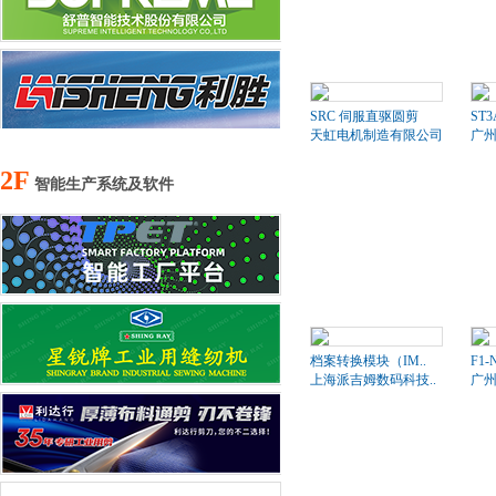
SRC 伺服直驱圆剪
ST
天虹电机制造有限公司
广州
2F
智能生产系统及软件
档案转换模块（IM..
F1-
上海派吉姆数码科技..
广州