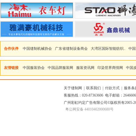
合作伙伴
中国缝制机械协会
广东省缝制设备商会
大湾区国际智能纺织..
中国
友情链接
中国服装协会
中国品牌服装网
服装资讯网
印染世界商情网
中国
关于缝制网
|
联系我们
|
付款方式
|
服务条
客服热线：020-87363606 电子邮箱：264660
广州彩虹约定广告有限公司
©版权所有2005
粤公网安备 44010402000680号