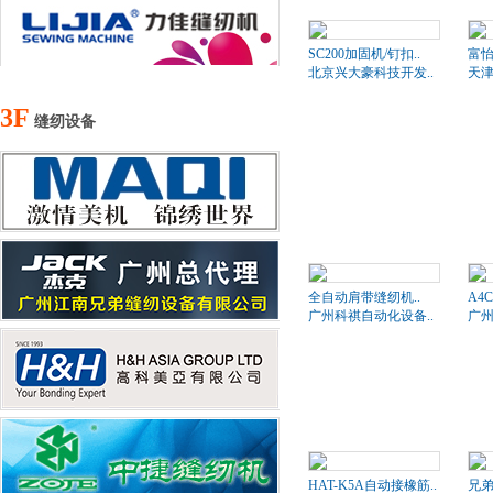
SC200加固机/钉扣..
富怡
北京兴大豪科技开发..
天津
3F
缝纫设备
全自动肩带缝纫机..
A4
广州科祺自动化设备..
广州
HAT-K5A自动接橡筋..
兄弟