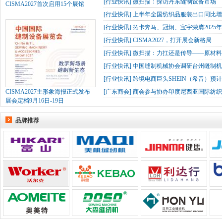
[
行业快讯
]
微扫描：探访丹东缝制设备市场
CISMA2027首次启用15个展馆
[
行业快讯
]
上半年全国纺织品服装出口同比增长
[
行业快讯
]
拓卡奔马、冠炯、宝宇荣膺2025
[
行业快讯
]
CISMA2027，打开展会新格局
[
行业快讯
]
微扫描：力扛还是传导——原材
[
行业快讯
]
中国缝制机械协会调研台州缝制机
[
行业快讯
]
跨境电商巨头SHEIN（希音）预
CISMA2027主形象海报正式发布
[
广东商会
]
商会参与协办印度尼西亚国际纺织
展会定档9月16日-19日
品牌推荐