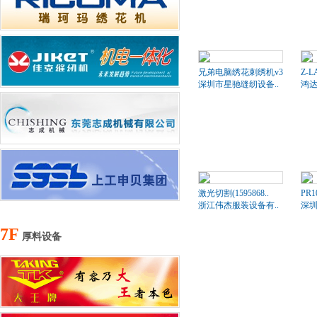
兄弟电脑绣花刺绣机v3
Z-L
深圳市星驰缝纫设备..
鸿
激光切割(1595868..
PR
浙江伟杰服装设备有..
深圳
7F
厚料设备