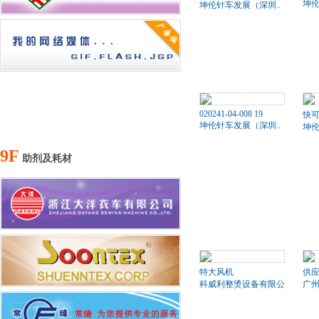
坤伦
坤伦针车发展（深圳..
020241-04-008 19
快可
坤伦针车发展（深圳..
坤伦
9F
助剂及耗材
特大风机
供
科威利整烫设备有限公司
广