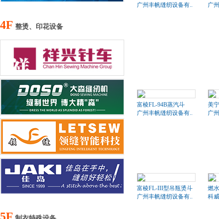
广州丰帆缝纫设备有..
广州
4F
整烫、印花设备
富棱FL-94B蒸汽斗
美
广州丰帆缝纫设备有..
广州
富棱FL-III型吊瓶烫斗
燃
广州丰帆缝纫设备有..
科
5F
制衣特殊设备