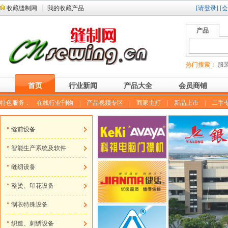
收藏缝制网
我的收藏产品
[请登录]
[
产品
热门搜索：
服装
首页
行业新闻
产品大全
会员商铺
特色服务：
在线行业刊物
|
产品视频专区
|
商家主打
|
新品上市
|
二手
缝前设备
智能生产系统及软件
缝纫设备
整烫、印花设备
制衣特殊设备
织造、刺绣设备