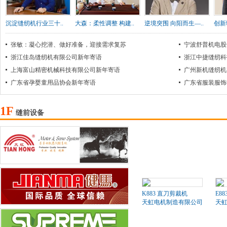
沉淀缝纫机行业三十..
大森：柔性调整 构建..
逆境突围 向阳而生—..
创新
张敏：凝心挖潜、做好准备，迎接需求复苏
宁波舒普机电股
浙江佳岛缝纫机有限公司新年寄语
浙江中捷缝纫科
上海富山精密机械科技有限公司新年寄语
广州新机缝纫机
广东省孕婴童用品协会新年寄语
广东省服装服饰
1F
缝前设备
K883 直刀剪裁机
E8
天虹电机制造有限公司
天