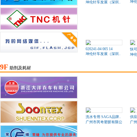
坤伦
坤伦针车发展（深圳..
020241-04 005 14
快可
坤伦针车发展（深圳..
坤伦
9F
助剂及耗材
洗水专用 SAGA品牌..
供应
广州市芮奇塑胶有限公司
广