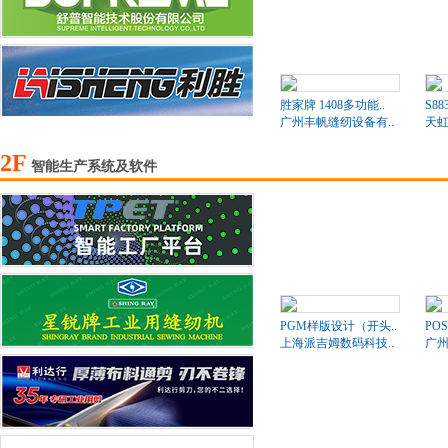
胜家牌 1408多功能..
S8
广州丰帆缝纫设备有..
天
2F
智能生产系统及软件
PGM样版设计（开头..
PO
上海派吉姆数码科技..
广州