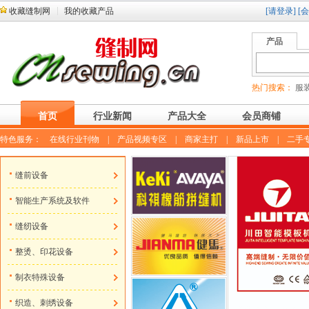
收藏缝制网
我的收藏产品
[请登录]
[
产品
热门搜索：
服装
首页
行业新闻
产品大全
会员商铺
特色服务：
在线行业刊物
|
产品视频专区
|
商家主打
|
新品上市
|
二手
缝前设备
智能生产系统及软件
缝纫设备
整烫、印花设备
制衣特殊设备
织造、刺绣设备