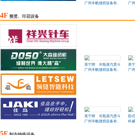
广州丰帆缝纫设备有..
广州
4F
整烫、印花设备
美宁牌 吊瓶蒸汽烫斗
美
广州丰帆缝纫设备有..
广州
美宁牌 吊瓶蒸汽烫斗
卧
广州丰帆缝纫设备有..
科
5F
制衣特殊设备