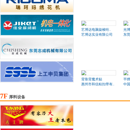
艺博达电脑旋梭绗..
光博
艺博达实业有限公司
东莞
背靠背魔术贴
平绣
惠州市和信粘扣带有..
中国
7F
厚料设备