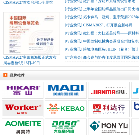
[
行业快讯
]
微扫描：探访丹东缝制设备市场
CISMA2027首次启用15个展馆
[
行业快讯
]
上半年全国纺织品服装出口同比增长
[
行业快讯
]
拓卡奔马、冠炯、宝宇荣膺2025
[
行业快讯
]
CISMA2027，打开展会新格局
[
行业快讯
]
微扫描：力扛还是传导——原材
[
行业快讯
]
中国缝制机械协会调研台州缝制机
[
行业快讯
]
跨境电商巨头SHEIN（希音）预
CISMA2027主形象海报正式发布
[
广东商会
]
商会参与协办印度尼西亚国际纺织
展会定档9月16日-19日
品牌推荐