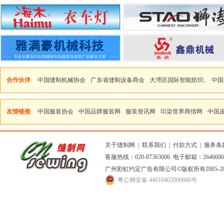
合作伙伴
中国缝制机械协会
广东省缝制设备商会
大湾区国际智能纺织..
中国
友情链接
中国服装协会
中国品牌服装网
服装资讯网
印染世界商情网
中国
关于缝制网
|
联系我们
|
付款方式
|
服务条
客服热线：020-87363606 电子邮箱：264660
广州彩虹约定广告有限公司
©版权所有2005
粤公网安备 44010402000680号