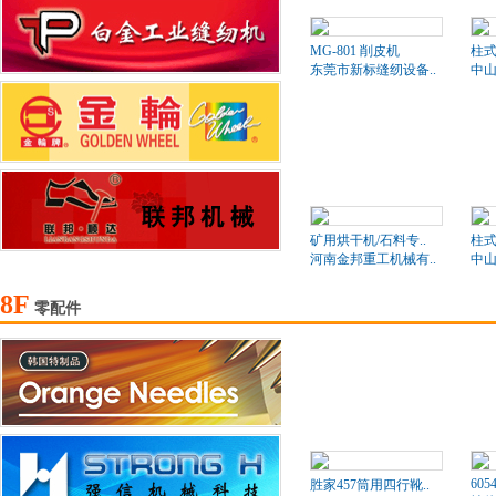
MG-801 削皮机
柱式
东莞市新标缝纫设备..
中山
矿用烘干机/石料专..
柱式
河南金邦重工机械有..
中山
8F
零配件
605
胜家457筒用四行靴..