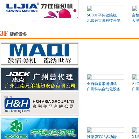
SC500 平头锁眼机..
富
北京兴大豪科技开发..
天津
3F
缝纫设备
全自动肩带缝纫机..
A4
广州科祺自动化设备..
广州
胜家牌3323多功能..
XJ-