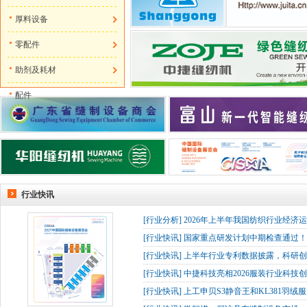
厚料设备
零配件
助剂及耗材
配件
行业快讯
[
行业分析
]
2026年上半年我国纺织行业经济
[
行业快讯
]
国家重点研发计划中期检查通过！杰
[
行业快讯
]
上半年行业专利数据披露，科研创
[
行业快讯
]
中捷科技亮相2026服装行业科技创
[
行业快讯
]
上工申贝S3静音王和KL381羽绒