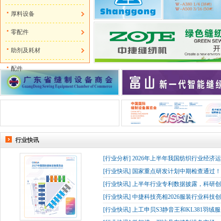
厚料设备
零配件
助剂及耗材
配件
行业快讯
[
行业分析
]
2026年上半年我国纺织行业经济
[
行业快讯
]
国家重点研发计划中期检查通过！杰
[
行业快讯
]
上半年行业专利数据披露，科研创
[
行业快讯
]
中捷科技亮相2026服装行业科技创
[
行业快讯
]
上工申贝S3静音王和KL381羽绒