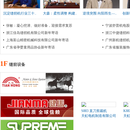
沉淀缝纫机行业三十..
大森：柔性调整 构建..
逆境突围 向阳而生—..
创新
张敏：凝心挖潜、做好准备，迎接需求复苏
宁波舒普机电股
浙江佳岛缝纫机有限公司新年寄语
浙江中捷缝纫科
上海富山精密机械科技有限公司新年寄语
广州新机缝纫机
广东省孕婴童用品协会新年寄语
广东省服装服饰
1F
缝前设备
S883 直刀剪裁机
K8
天虹电机制造有限公司
天