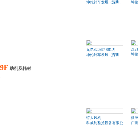
坤伦针车发展（深圳..
坤伦
212
兄弟S20897-001刀
坤伦
坤伦针车发展（深圳..
9F
助剂及耗材
特大风机
供
科威利整烫设备有限公司
广