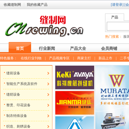
收藏缝制网
我的收藏产品
[请登录]
[
产品
热门搜索：
服装
首页
行业新闻
产品大全
会员商铺
特色服务：
在线行业刊物
|
产品视频专区
|
商家主打
|
新品上市
|
二手
缝前设备
智能生产系统及软件
缝纫设备
整烫、印花设备
制衣特殊设备
织造、刺绣设备