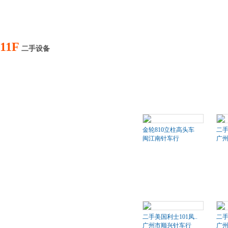
11F
二手设备
金轮810立柱高头车
二
闽江南针车行
广
二手美国利士101凤..
二手
广州市顺兴针车行
广