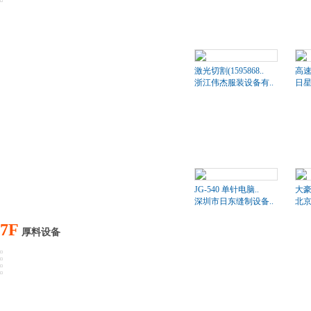
激光切割(1595868..
高速
浙江伟杰服装设备有..
日星
JG-540 单针电脑..
大豪
深圳市日东缝制设备..
北京
7F
厚料设备