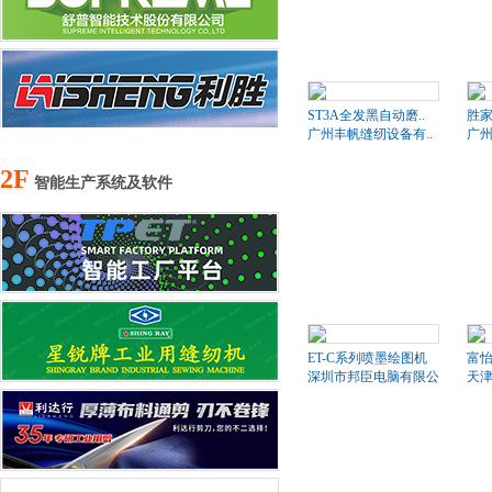
ST3A全发黑自动磨..
胜家
广州丰帆缝纫设备有..
广州
2F
智能生产系统及软件
ET-C系列喷墨绘图机
富怡
深圳市邦臣电脑有限公司
天津