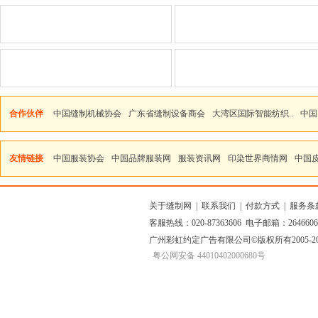
合作伙伴
中国缝制机械协会
广东省缝制设备商会
大湾区国际智能纺织..
中国
友情链接
中国服装协会
中国品牌服装网
服装资讯网
印染世界商情网
中国
关于缝制网
|
联系我们
|
付款方式
|
服务条
客服热线：020-87363606 电子邮箱：264660
广州彩虹约定广告有限公司
©版权所有2005
粤公网安备 44010402000680号