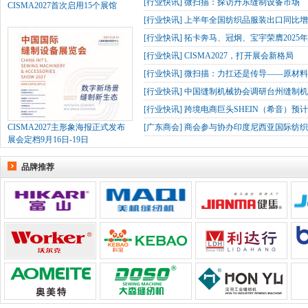
[
行业快讯
]
微扫描：探访丹东缝制设备市场
CISMA2027首次启用15个展馆
[
行业快讯
]
上半年全国纺织品服装出口同比增长
[
行业快讯
]
拓卡奔马、冠炯、宝宇荣膺2025
[
行业快讯
]
CISMA2027，打开展会新格局
[
行业快讯
]
微扫描：力扛还是传导——原材
[
行业快讯
]
中国缝制机械协会调研台州缝制机
[
行业快讯
]
跨境电商巨头SHEIN（希音）预
CISMA2027主形象海报正式发布
[
广东商会
]
商会参与协办印度尼西亚国际纺织
展会定档9月16日-19日
品牌推荐