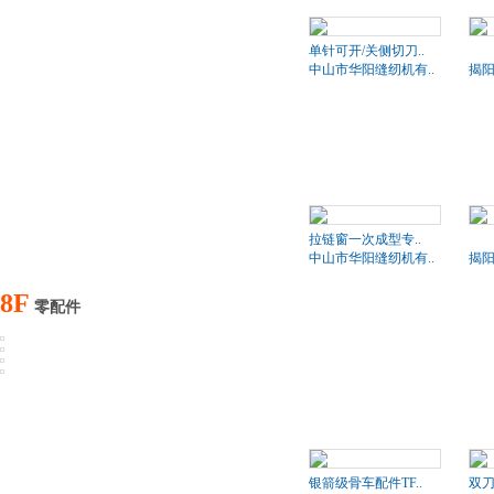
单针可开/关侧切刀..
BD
中山市华阳缝纫机有..
揭阳
拉链窗一次成型专..
BD
中山市华阳缝纫机有..
揭阳
8F
零配件
银箭级骨车配件TF..
双