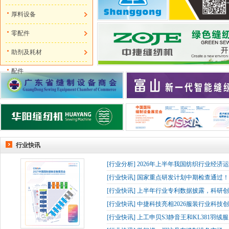
厚料设备
零配件
助剂及耗材
配件
行业快讯
[
行业分析
]
2026年上半年我国纺织行业经济
[
行业快讯
]
国家重点研发计划中期检查通过！杰
[
行业快讯
]
上半年行业专利数据披露，科研创
[
行业快讯
]
中捷科技亮相2026服装行业科技创
[
行业快讯
]
上工申贝S3静音王和KL381羽绒