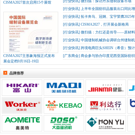
[
行业快讯
]
微扫描：探访丹东缝制设备市场
CISMA2027首次启用15个展馆
[
行业快讯
]
上半年全国纺织品服装出口同比增长
[
行业快讯
]
拓卡奔马、冠炯、宝宇荣膺2025
[
行业快讯
]
CISMA2027，打开展会新格局
[
行业快讯
]
微扫描：力扛还是传导——原材
[
行业快讯
]
中国缝制机械协会调研台州缝制机
[
行业快讯
]
跨境电商巨头SHEIN（希音）预
CISMA2027主形象海报正式发布
[
广东商会
]
商会参与协办印度尼西亚国际纺织
展会定档9月16日-19日
品牌推荐