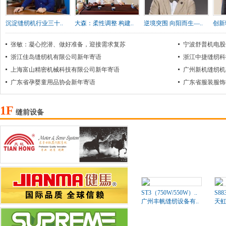
沉淀缝纫机行业三十..
大森：柔性调整 构建..
逆境突围 向阳而生—..
创新
张敏：凝心挖潜、做好准备，迎接需求复苏
宁波舒普机电股
浙江佳岛缝纫机有限公司新年寄语
浙江中捷缝纫科
上海富山精密机械科技有限公司新年寄语
广州新机缝纫机
广东省孕婴童用品协会新年寄语
广东省服装服饰
1F
缝前设备
ST3（750W/550W）..
S8
广州丰帆缝纫设备有..
天