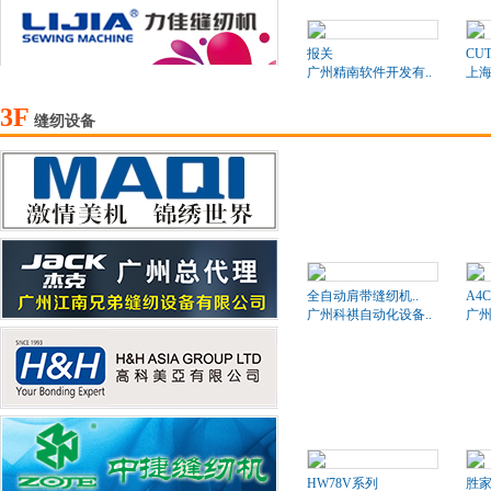
报关
CUT
广州精南软件开发有..
上海
3F
缝纫设备
全自动肩带缝纫机..
A4
广州科祺自动化设备..
广州
HW78V系列
胜家