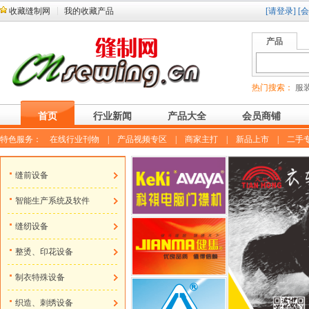
收藏缝制网
我的收藏产品
[请登录]
[
产品
热门搜索：
服装
首页
行业新闻
产品大全
会员商铺
特色服务：
在线行业刊物
|
产品视频专区
|
商家主打
|
新品上市
|
二手
缝前设备
智能生产系统及软件
缝纫设备
整烫、印花设备
制衣特殊设备
织造、刺绣设备