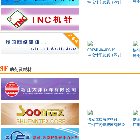
坤伦
坤伦针车发展（深圳..
020241-04-008 19
快可
坤伦针车发展（深圳..
坤伦
9F
助剂及耗材
供应优质吊牌枪针..
供应
广州市芮奇塑胶有限公司
广