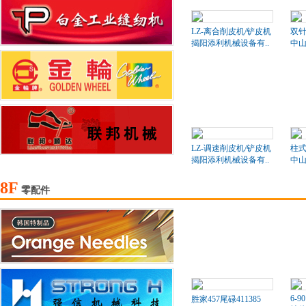
LZ-离合削皮机/铲皮机
双针
揭阳添利机械设备有..
中山
LZ-调速削皮机/铲皮机
柱式
揭阳添利机械设备有..
中山
8F
零配件
6-90
胜家457尾碌411385