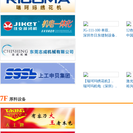
JG-111-100 单双..
12
深圳市日东缝制设备..
中国
【瑞珂玛绣花机】..
激
瑞珂玛机电（深圳）..
裕
7F
厚料设备