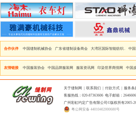
合作伙伴
中国缝制机械协会
广东省缝制设备商会
大湾区国际智能纺织..
中国
友情链接
中国服装协会
中国品牌服装网
服装资讯网
印染世界商情网
中国
关于缝制网
|
联系我们
|
付款方式
|
服务条
客服热线：020-87363606 电子邮箱：264660
广州彩虹约定广告有限公司
©版权所有2005
粤公网安备 44010402000680号