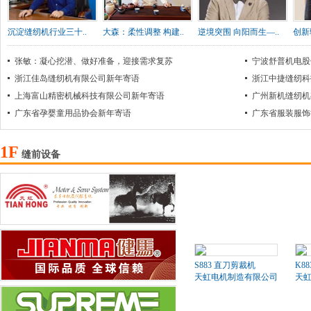
沉淀缝纫机行业三十..
大森：柔性调整 构建..
逆境突围 向阳而生—..
创新
张敏：凝心挖潜、做好准备，迎接需求复苏
宁波舒普机电股
浙江佳岛缝纫机有限公司新年寄语
浙江中捷缝纫科
上海富山精密机械科技有限公司新年寄语
广州新机缝纫机
广东省孕婴童用品协会新年寄语
广东省服装服饰
1F
缝前设备
S883 直刀剪裁机
K8
天虹电机制造有限公司
天