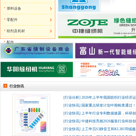
厚料设备
零配件
助剂及耗材
配件
行业快讯
[
行业分析
]
2026年上半年我国纺织行业经济
[
行业快讯
]
国家重点研发计划中期检查通过！杰
[
行业快讯
]
上半年行业专利数据披露，科研创
[
行业快讯
]
中捷科技亮相2026服装行业科技创
[
行业快讯
]
上工申贝S3静音王和KL381羽绒