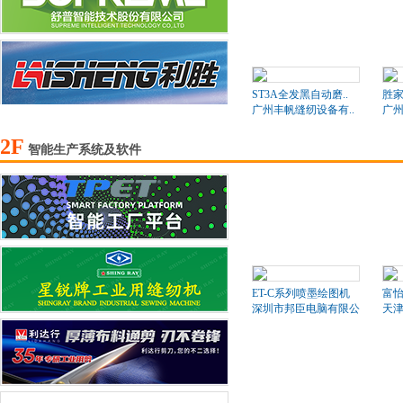
ST3A全发黑自动磨..
胜家
广州丰帆缝纫设备有..
广州
2F
智能生产系统及软件
ET-C系列喷墨绘图机
富怡
深圳市邦臣电脑有限公司
天津