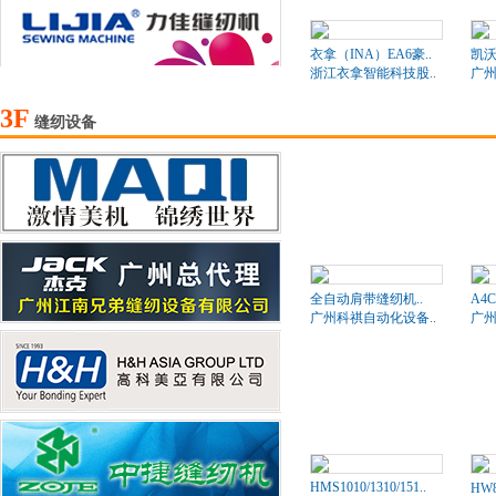
衣拿（INA）EA6豪..
凯沃
浙江衣拿智能科技股..
广州
3F
缝纫设备
全自动肩带缝纫机..
A4
广州科祺自动化设备..
广州
HMS1010/1310/151..
HW