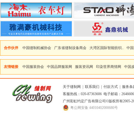
合作伙伴
中国缝制机械协会
广东省缝制设备商会
大湾区国际智能纺织..
中国
友情链接
中国服装协会
中国品牌服装网
服装资讯网
印染世界商情网
中国
关于缝制网
|
联系我们
|
付款方式
|
服务条
客服热线：020-87363606 电子邮箱：264660
广州彩虹约定广告有限公司
©版权所有2005
粤公网安备 44010402000680号