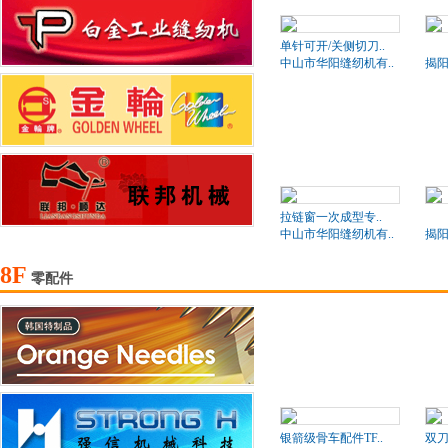
单针可开/关侧切刀..
BD
中山市华阳缝纫机有..
揭阳
拉链窗一次成型专..
BD
中山市华阳缝纫机有..
揭阳
8F
零配件
银箭级骨车配件TF..
双