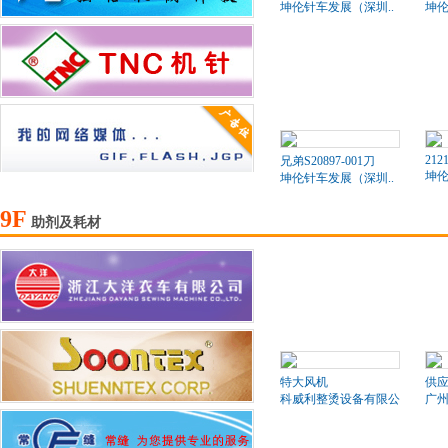
坤伦针车发展（深圳..
坤伦
212
兄弟S20897-001刀
坤伦
坤伦针车发展（深圳..
9F
助剂及耗材
特大风机
供
科威利整烫设备有限公司
广