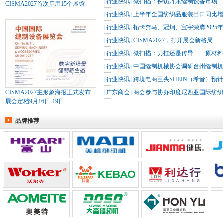
[
行业快讯
]
微扫描：探访丹东缝制设备市场
CISMA2027首次启用15个展馆
[
行业快讯
]
上半年全国纺织品服装出口同比增长
[
行业快讯
]
拓卡奔马、冠炯、宝宇荣膺2025
[
行业快讯
]
CISMA2027，打开展会新格局
[
行业快讯
]
微扫描：力扛还是传导——原材
[
行业快讯
]
中国缝制机械协会调研台州缝制机
[
行业快讯
]
跨境电商巨头SHEIN（希音）预
CISMA2027主形象海报正式发布
[
广东商会
]
商会参与协办印度尼西亚国际纺织
展会定档9月16日-19日
品牌推荐