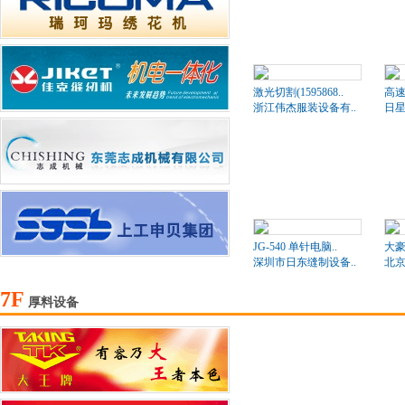
激光切割(1595868..
高速
浙江伟杰服装设备有..
日星
JG-540 单针电脑..
大豪
深圳市日东缝制设备..
北京
7F
厚料设备