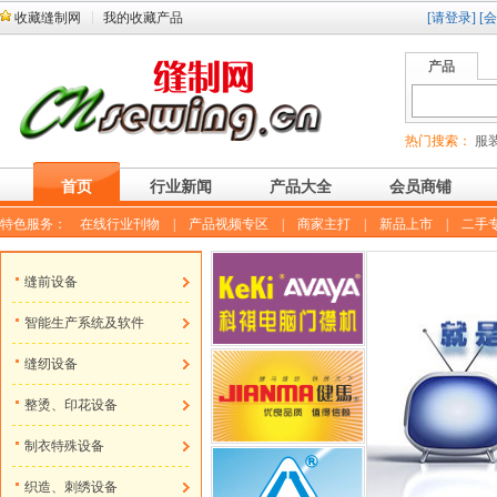
收藏缝制网
我的收藏产品
[请登录]
[
产品
热门搜索：
服装
首页
行业新闻
产品大全
会员商铺
特色服务：
在线行业刊物
|
产品视频专区
|
商家主打
|
新品上市
|
二手
缝前设备
智能生产系统及软件
缝纫设备
整烫、印花设备
制衣特殊设备
织造、刺绣设备