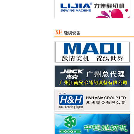
3F
缝纫设备