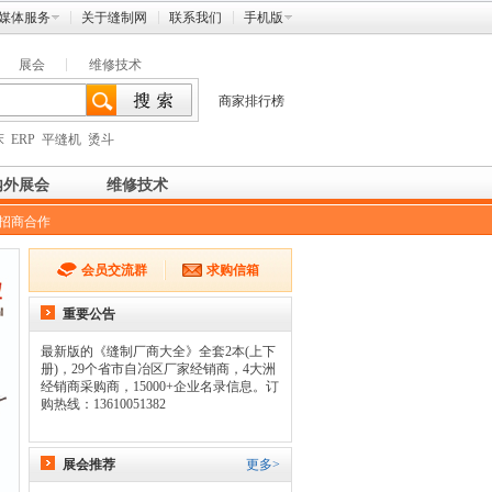
媒体服务
关于缝制网
联系我们
手机版
展会
维修技术
商家排行榜
床
ERP
平缝机
烫斗
内外展会
维修技术
招商合作
会员交流群
求购信箱
重要公告
最新版的《缝制厂商大全》全套2本(上下
册)，29个省市自冶区厂家经销商，4大洲
经销商采购商，15000+企业名录信息。订
购热线：13610051382
展会推荐
更多>