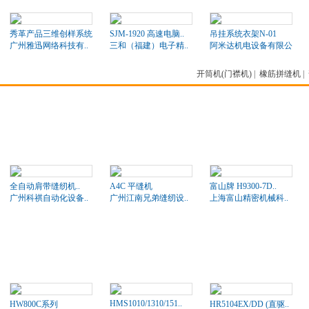
秀革产品三维创样系统
SJM-1920 高速电脑..
吊挂系统衣架N-01
广州雅迅网络科技有..
三和（福建）电子精..
阿米达机电设备有限公司
开筒机(门襟机)
|
橡筋拼缝机
|
全自动肩带缝纫机..
A4C 平缝机
富山牌 H9300-7D..
广州科祺自动化设备..
广州江南兄弟缝纫设..
上海富山精密机械科..
HMS1010/1310/151..
HW800C系列
HR5104EX/DD (直驱..