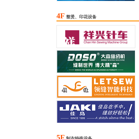
4F
整烫、印花设备
5F
制衣特殊设备