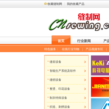
收藏缝制网
我的收藏产品
首页
行业新闻
产
特色服务：
在线行业刊物
|
产品视频专区
缝前设备
智能生产系统及软件
缝纫设备
整烫、印花设备
制衣特殊设备
织造、刺绣设备