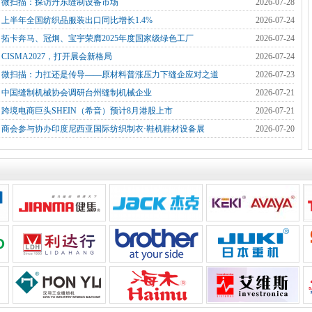
]
微扫描：探访丹东缝制设备市场
2026-07-28
]
上半年全国纺织品服装出口同比增长1.4%
2026-07-24
]
拓卡奔马、冠炯、宝宇荣膺2025年度国家级绿色工厂
2026-07-24
]
CISMA2027，打开展会新格局
2026-07-24
]
微扫描：力扛还是传导——原材料普涨压力下缝企应对之道
2026-07-23
]
中国缝制机械协会调研台州缝制机械企业
2026-07-21
]
跨境电商巨头SHEIN（希音）预计8月港股上市
2026-07-21
]
商会参与协办印度尼西亚国际纺织制衣·鞋机鞋材设备展
2026-07-20