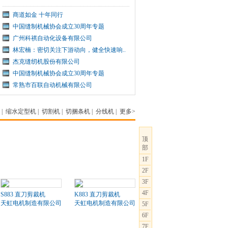
商道如金 十年同行
中国缝制机械协会成立30周年专题
广州科祺自动化设备有限公司
林宏楠：密切关注下游动向，健全快速响..
杰克缝纫机股份有限公司
中国缝制机械协会成立30周年专题
常熟市百联自动机械有限公司
|
缩水定型机
|
切割机
|
切捆条机
|
分线机
|
更多>
顶
部
1F
2F
3F
4F
S883 直刀剪裁机
K883 直刀剪裁机
天虹电机制造有限公司
天虹电机制造有限公司
5F
6F
7F