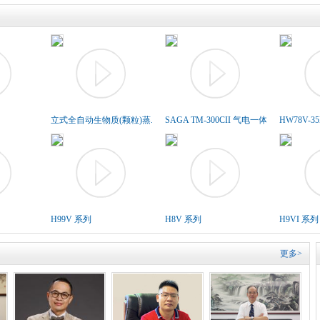
立式全自动生物质(颗粒)蒸..
SAGA TM-300CII 气电一体胶..
HW78V-3
H99V 系列
H8V 系列
H9VI 系列
更多>