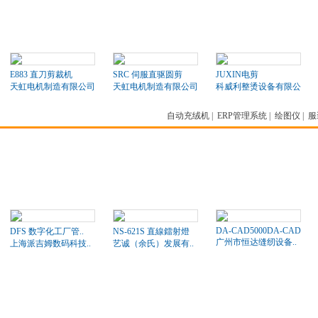
E883 直刀剪裁机
SRC 伺服直驱圆剪
JUXIN电剪
天虹电机制造有限公司
天虹电机制造有限公司
科威利整烫设备有限公司
自动充绒机
|
ERP管理系统
|
绘图仪
|
服
DA-CAD5000DA-CAD..
DFS 数字化工厂管..
NS-621S 直線鐳射燈
广州市恒达缝纫设备..
上海派吉姆数码科技..
艺诚（余氏）发展有..