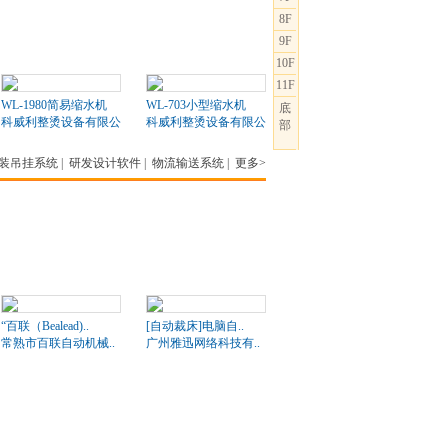
8F
9F
10F
11F
WL-1980简易缩水机
WL-703小型缩水机
底
科威利整烫设备有限公司
科威利整烫设备有限公司
部
装吊挂系统
|
研发设计软件
|
物流输送系统
|
更多>
“百联（Bealead)..
[自动裁床]电脑自..
常熟市百联自动机械..
广州雅迅网络科技有..