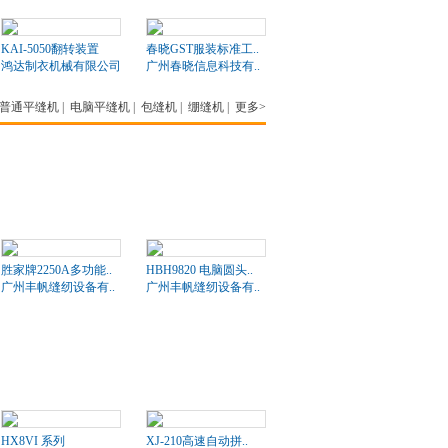
KAI-5050翻转装置
春晓GST服装标准工..
鸿达制衣机械有限公司
广州春晓信息科技有..
普通平缝机
|
电脑平缝机
|
包缝机
|
绷缝机
|
更多>
胜家牌2250A多功能..
HBH9820 电脑圆头..
广州丰帆缝纫设备有..
广州丰帆缝纫设备有..
HX8VI 系列
XJ-210高速自动拼..