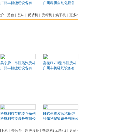
广州丰帆缝纫设备有..
广州科祺自动化设备..
锅炉
|
烫台
|
熨斗
|
反裤机
|
烫帽机
|
烘干机
|
更多>
美宁牌 吊瓶蒸汽烫斗
富棱FL-III型吊瓶烫斗
广州丰帆缝纫设备有..
广州丰帆缝纫设备有..
科威利牌节能烫斗系列
卧式生物质蒸汽锅炉
科威利整烫设备有限公司
科威利整烫设备有限公司
扫毛机
|
去污台
|
超声设备
|
热熔机(无缝机)
|
更多>