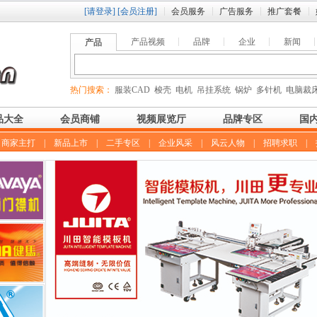
[请登录]
[会员注册]
会员服务
广告服务
推广套餐
产品视频
品牌
企业
新闻
产品
热门搜索：
服装CAD
梭壳
电机
吊挂系统
锅炉
多针机
电脑裁
品大全
会员商铺
视频展览厅
品牌专区
国
|
商家主打
|
新品上市
|
二手专区
|
企业风采
|
风云人物
|
招聘求职
|