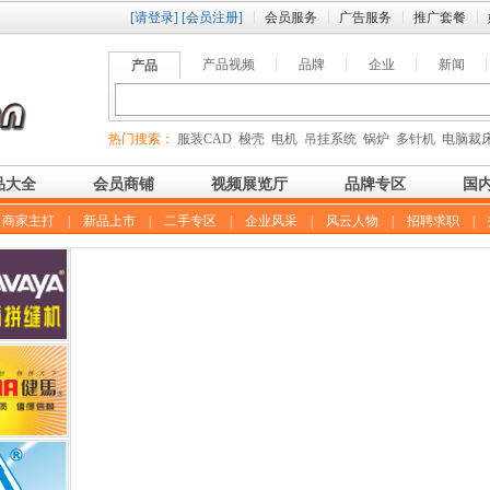
[请登录]
[会员注册]
会员服务
广告服务
推广套餐
产品视频
品牌
企业
新闻
产品
热门搜索：
服装CAD
梭壳
电机
吊挂系统
锅炉
多针机
电脑裁
品大全
会员商铺
视频展览厅
品牌专区
国
|
商家主打
|
新品上市
|
二手专区
|
企业风采
|
风云人物
|
招聘求职
|