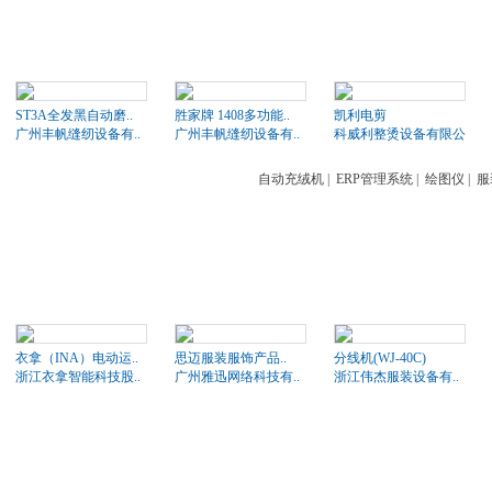
ST3A全发黑自动磨..
胜家牌 1408多功能..
凯利电剪
广州丰帆缝纫设备有..
广州丰帆缝纫设备有..
科威利整烫设备有限公司
自动充绒机
|
ERP管理系统
|
绘图仪
|
服
衣拿（INA）电动运..
思迈服装服饰产品..
分线机(WJ-40C)
浙江衣拿智能科技股..
广州雅迅网络科技有..
浙江伟杰服装设备有..