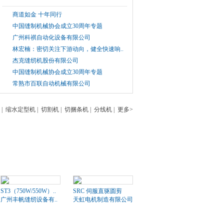
商道如金 十年同行
中国缝制机械协会成立30周年专题
广州科祺自动化设备有限公司
林宏楠：密切关注下游动向，健全快速响..
杰克缝纫机股份有限公司
中国缝制机械协会成立30周年专题
常熟市百联自动机械有限公司
|
缩水定型机
|
切割机
|
切捆条机
|
分线机
|
更多>
ST3（750W/550W）..
SRC 伺服直驱圆剪
广州丰帆缝纫设备有..
天虹电机制造有限公司