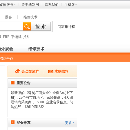
媒体服务
关于缝制网
联系我们
手机版
展会
维修技术
商家排行榜
床
ERP
平缝机
烫斗
内外展会
维修技术
招商合作
会员交流群
求购信箱
重要公告
最新版的《缝制厂商大全》全套2本(上下
册)，29个省市自冶区厂家经销商，4大洲
经销商采购商，15000+企业名录信息。订
购热线：13610051382
展会推荐
更多>