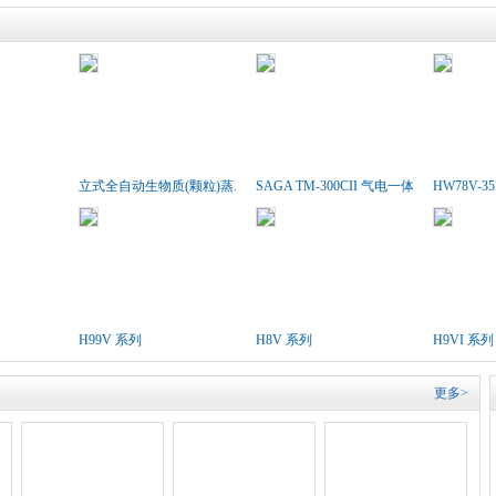
立式全自动生物质(颗粒)蒸..
SAGA TM-300CII 气电一体胶..
HW78V-3
H99V 系列
H8V 系列
H9VI 系列
更多>