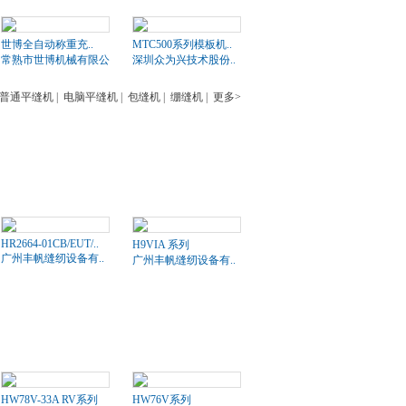
世博全自动称重充..
MTC500系列模板机..
常熟市世博机械有限公司
深圳众为兴技术股份..
普通平缝机
|
电脑平缝机
|
包缝机
|
绷缝机
|
更多>
HR2664-01CB/EUT/..
H9VIA 系列
广州丰帆缝纫设备有..
广州丰帆缝纫设备有..
HW78V-33A RV系列
HW76V系列