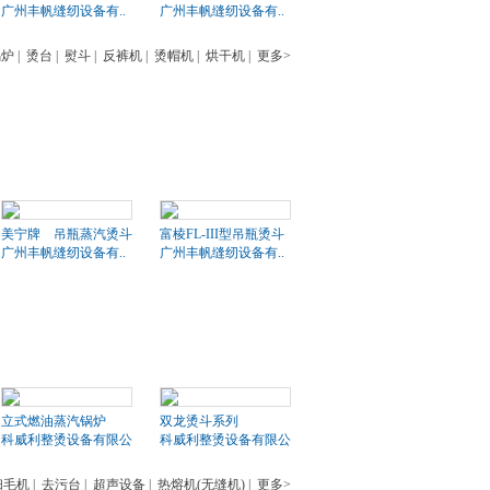
广州丰帆缝纫设备有..
广州丰帆缝纫设备有..
锅炉
|
烫台
|
熨斗
|
反裤机
|
烫帽机
|
烘干机
|
更多>
美宁牌 吊瓶蒸汽烫斗
富棱FL-III型吊瓶烫斗
广州丰帆缝纫设备有..
广州丰帆缝纫设备有..
立式燃油蒸汽锅炉
双龙烫斗系列
科威利整烫设备有限公司
科威利整烫设备有限公司
扫毛机
|
去污台
|
超声设备
|
热熔机(无缝机)
|
更多>