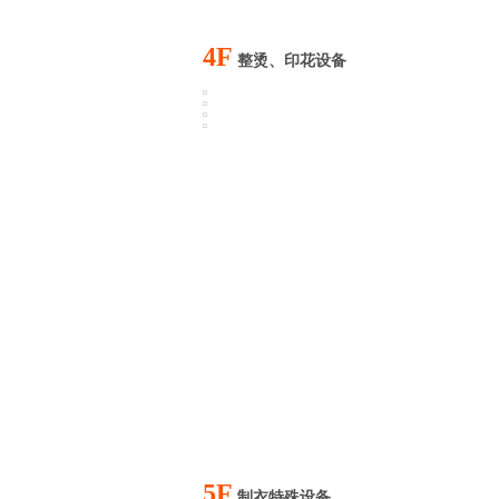
4F
整烫、印花设备
5F
制衣特殊设备