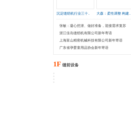
沉淀缝纫机行业三十..
大森：柔性调整 构建..
张敏：凝心挖潜、做好准备，迎接需求复苏
浙江佳岛缝纫机有限公司新年寄语
上海富山精密机械科技有限公司新年寄语
广东省孕婴童用品协会新年寄语
1F
缝前设备