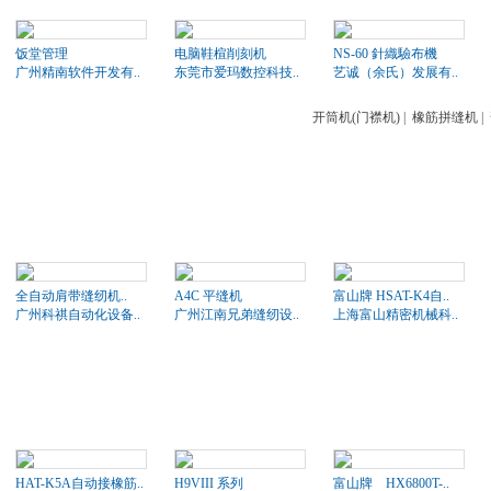
饭堂管理
电脑鞋楦削刻机
NS-60 針織驗布機
广州精南软件开发有..
东莞市爱玛数控科技..
艺诚（余氏）发展有..
开筒机(门襟机)
|
橡筋拼缝机
|
全自动肩带缝纫机..
A4C 平缝机
富山牌 HSAT-K4自..
广州科祺自动化设备..
广州江南兄弟缝纫设..
上海富山精密机械科..
HAT-K5A自动接橡筋..
H9VIII 系列
富山牌 HX6800T-..