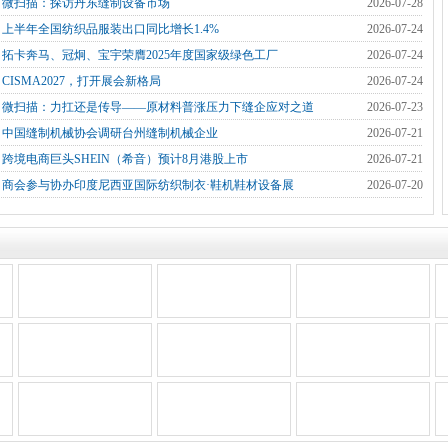
]
微扫描：探访丹东缝制设备市场
2026-07-28
]
上半年全国纺织品服装出口同比增长1.4%
2026-07-24
]
拓卡奔马、冠炯、宝宇荣膺2025年度国家级绿色工厂
2026-07-24
]
CISMA2027，打开展会新格局
2026-07-24
]
微扫描：力扛还是传导——原材料普涨压力下缝企应对之道
2026-07-23
]
中国缝制机械协会调研台州缝制机械企业
2026-07-21
]
跨境电商巨头SHEIN（希音）预计8月港股上市
2026-07-21
]
商会参与协办印度尼西亚国际纺织制衣·鞋机鞋材设备展
2026-07-20