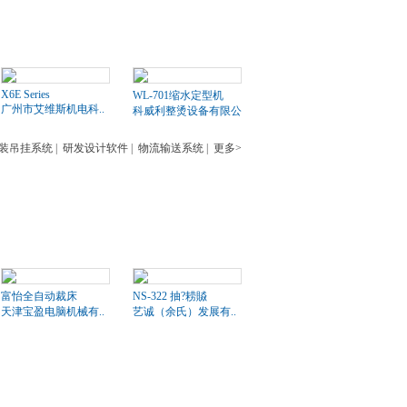
X6E Series
WL-701缩水定型机
广州市艾维斯机电科..
科威利整烫设备有限公司
装吊挂系统
|
研发设计软件
|
物流输送系统
|
更多>
富怡全自动裁床
NS-322 抽?耢贆
天津宝盈电脑机械有..
艺诚（余氏）发展有..