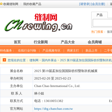
收藏缝制网
我的收藏产品
[请登录]
[会员注册]
产品
热门搜索：
服装
首页
行业新闻
产品大全
会员商铺
特色服务：
在线行业刊物
|
产品视频专区
|
商家主打
|
新品上市
|
二手
您现在的位置：
缝制网
>
国内外展会
> 2025 第19届孟加拉国国际纺织暨制衣
展会名称
2025 第19届孟加拉国国际纺织暨制衣机械展
举办时间
2025-02-20 至 2025-02-23
主办单位
Chan Chao International Co., Ltd.
联 系 人
林小姐
联系方式
电话：13610051382
E
官方网站
https://dtg.chanchao.com.tw